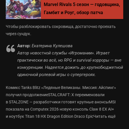
Marvel Rivals 5 сезон — годовщина,
Гамбит и Роуг, обзор патча
Чтобы разблокировать сокровища, достаточно проехать
через сундук.
Автор:
Екатерина Кулешова
Автор новостной службы «Игромании». Играет
практически во всё, но RPG и survival-хорроры — вне
конкуренции. Надеется дожить до крупнобюджетной
одиночной ролевой игры о супергероях.
Комикс Tanks Blitz «Ледяные Великаны. Миссия: Айспинг»
получил продолжениеSTALCRAFT: X переименовали
в STALZONE — разработчики готовят крупные анонсыMSI
показала на Computex 2026 новую консоль Claw 8 EX AI+
и ноутбук Titan 18 HX Dragon Edition Draco EpicЧитать ещё