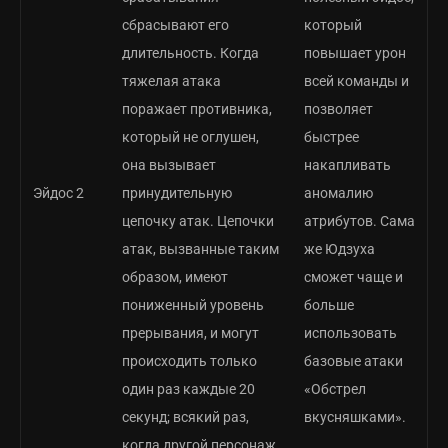
сбрасывают его
который
длительность. Когда
повышает урон
тяжелая атака
всей команды и
поражает противника,
позволяет
который не оглушен,
быстрее
она вызывает
накапливать
Эйдос 2
принудительную
аномалию
цепочку атак. Цепочки
атрибутов. Сама
атак, вызванные таким
же Юдзуха
образом, имеют
сможет чаще и
пониженный уровень
больше
прерывания, и могут
использовать
происходить только
базовые атаки
один раз каждые 20
«Обстрел
секунд; всякий раз,
вкусняшками».
когда другой персонаж