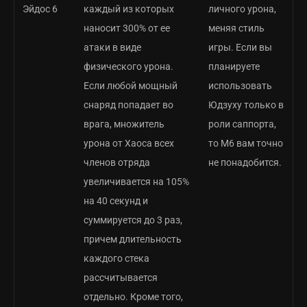
Эйдос 6
каждый из которых
личного урона,
наносит 300% от ее
меняя стиль
атаки в виде
игры. Если вы
физического урона.
планируете
Если любой мощный
использовать
снаряд попадает во
Юдзуху только в
врага, множитель
роли саппорта,
урона от Хаоса всех
то М6 вам точно
членов отряда
не понадобится.
увеличивается на 105%
на 40 секунд и
суммируется до 3 раз,
причем длительность
каждого стека
рассчитывается
отдельно. Кроме того,