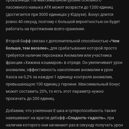
проказницы. На максимальном уровне основного
пассивного навыка АТК может возрасти до 1200 единиц
(достигается при 3000 единицах у Юдзухи). Бонус длится
ровно 40 секунд, поэтому с большой вероятностью он будет
работать на протяжении всего сражения.
Второй бафф связан с дополнительной способностью
«Чем
больше, тем веселее»
, для срабатывания которой просто
требуется наличие персонажа Аномалии или участника
фракции «Хижина кошмаров» в отряде. Он увеличивает урон
аномалии, эффективность накопления аномалии и урон
Хаоса на 0,2% за каждую 1 единицу контроля аномалии,
превышающую 100 единиц у героини. Максимальный бонус
может составить 20%, то есть этот параметр нужно
прокачать до 200 единиц.
Добавим, что усиленная Е-шка и суперспособность также
навешивают на врагов дебафф
«Сладость-гадость»
, при
наличии которого они начинают раз в секунду получать урон