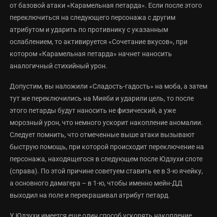
от базовой атаки «Карамельная петарда». Если после этого
переключиться на следующего персонажа с другим
атрибутом и ударить по противнику с указанным
ослаблением, то активируется «Сочетание вкусов», при
котором «Карамельная петарда» начнет наносить
аналогичный стихийный урон.
Допустим, вы наложили «Сладость-гадость» на моба, а затем
тут же переключились на Мияби и ударили цель, то после
этого петарды будут наносить не физический, а уже
морозный урон, что немного ускорит накопление аномалии.
Следует помнить, что отмеченные выше атаки вызывают
быструю помощь, при которой происходит переключение на
персонажа, находящегося в следующем после Юдзухи слоте
(справа). По этой причине советуем ставить ее в 3-ю ячейку,
а основного дамагера – в 1-ю, чтобы именно мейн-ДД
выходил на поле и перекрашивал атрибут петард.
У Юдзухи имеется еще один способ ускорять накопление