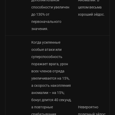
дополнительной
Аномалии. В
способности увеличен
целом весьма
до 130% от
хороший эйдос.
первоначального
значения.
Когда усиленные
особые атаки или
суперспособность
поражает врага, урон
всех членов отряда
увеличивается на 15%,
а скорость накопления
аномалии – на 15%;
бонус длится 40 секунд,
а повторные
Невероятно
срабатывания
полезный эйдос,