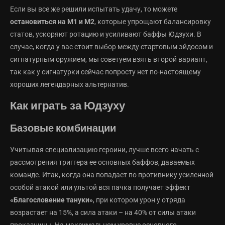
Если вы все же решили испытать удачу, то можете
остановиться на М1 и М2
, которые упрощают балансировку
статов, ускоряют ротацию и усиливают баффы Юдзухи. В
случае, когда у вас стоит выбор между стартовым эйдосом и
сигнатурным оружием, мы советуем взять второй вариант,
так как у сигнатурки сейчас попросту нет по-настоящему
хороших легендарных альтернатив.
Как играть за Юдзуху
Базовые комбинации
Учитывая специализацию героини, лучше всего начать с
рассмотрения триггера ее основных баффов, даваемых
команде. Итак, когда она попадает по противнику усиленной
особой атакой или ультой вся пачка получает эффект
«Благословение тануки»
, при котором урон у отряда
возрастает на 15%, а сила атаки – на 40% от силы атаки