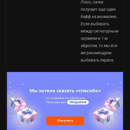
Плюс, пачка
получает еще один
бафф на аномалию.
Если выбирать
между сигнатурным
оружием и 1-м
эйдосом, то мы все
же рекомендуем
выбивать первое.
Когда любой
участник команды
оказывается на
поле боя в
результате быстрой
помощи, цепочки
атак, помощи в