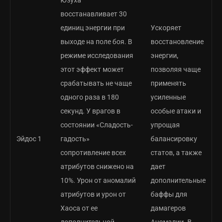
Юзуха
восстанавливает 30
единиц энергии при
Ускоряет
выходе на поле боя. В
восстановление
режиме исследования
энергии,
этот эффект может
позволяя чаще
срабатывать не чаще
применять
одного раза в 180
усиленные
секунд. У врагов в
особые атаки и
состоянии «Сладость-
упрощая
Эйдос 1
гадость»
балансировку
сопротивление всех
статов, а также
атрибутов снижено на
дает
10%. Урон от аномалий
дополнительные
атрибутов и урон от
баффы для
Хаоса от ее
дамагеров