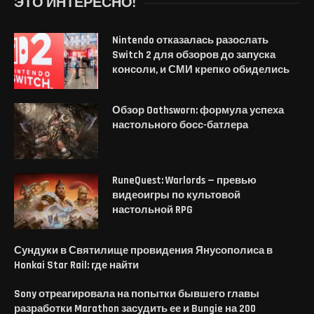
ЭТО ИНТЕРЕСНО!
Nintendo отказалась разослать
Switch 2 для обзоров до запуска
консоли, и СМИ крепко обиделись
Обзор Oathsworn: формула успеха
настольного босс-батлера
RuneQuest: Warlords — превью
видеоигры по культовой
настольной RPG
Сундуки в Святилище провидения Янусополиса в
Honkai Star Rail: где найти
Sony отреагировала на попытки бывшего главы
разработки Marathon засудить ее и Bungie на 200