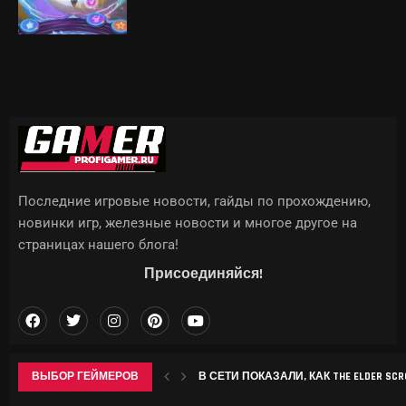
Последние игровые новости, гайды по прохождению,
новинки игр, железные новости и многое другое на
страницах нашего блога!
Присоединяйся!
ВЫБОР ГЕЙМЕРОВ
В СЕТИ ПОКАЗАЛИ, КАК THE ELDER SCROL
APPLE МОЖЕТ ПОДНЯТЬ ЦЕНЫ НА IPHON
CHROME НАЧАЛ ЗАНИМАТЬ ДЕСЯТКИ 
SONY ВЫПУСТИТ В СЕНТЯБРЕ БЕСПР