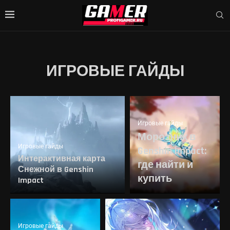
ИГРОВЫЕ ГАЙДЫ
Игровые гайды
Морозник в
Игровые гайды
Genshin Impact:
Интерактивная карта
где найти и
Снежной в Genshin
купить
Impact
Игровые гайды