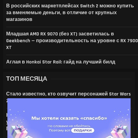
В российских маркетплейсах Switch 2 можно купить
за вменяемые деньги, в отличие от крупных
магазинов
Младшая AMD RX 9070 (без XT) засветилась в
Geekbench — производительность на уровне с RX 7900
XT
Аглая в Honkai Star Rail: гайд на лучший билд
ТОП МЕСЯЦА
Стало известно, кто озвучит персонажей Star Wars
Zero Company
На что только не идут ради ИИ — энтузиаст
установил серверную NVIDIA Tesla V100 в игровой
ПК с RTX 4080