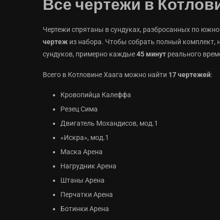
Все чертежи в Котловин
Чертежи спрятаны в сундуках, разбросанных по южно
чертеж
из набора. Чтобы собрать полный комплект, 
сундуков, примерно каждые
45 минут
реального врем
Всего в Котловине Хаага можно найти
17 чертежей
:
Кровопийца Калеффа
Резец Сима
Двигатель Мохандисов, мод.1
«Искра», мод.1
Маска Арена
Нагрудник Арена
Штаны Арена
Перчатки Арена
Ботинки Арена