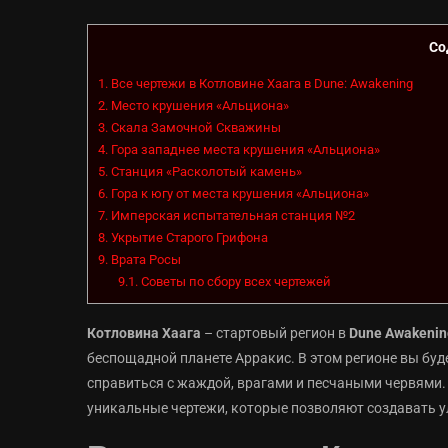
Со
1.
Все чертежи в Котловине Хаага в Dune: Awakening
2.
Место крушения «Альциона»
3.
Скала Замочной Скважины
4.
Гора западнее места крушения «Альциона»
5.
Станция «Расколотый камень»
6.
Гора к югу от места крушения «Альциона»
7.
Имперская испытательная станция №2
8.
Укрытие Старого Грифона
9.
Врата Росы
9.1.
Советы по сбору всех чертежей
Котловина Хаага
– стартовый регион в
Dune Awakenin
беспощадной планете Арракис. В этом регионе вы буд
справиться с жаждой, врагами и песчаными червями.
уникальные чертежи, которые позволяют создавать у