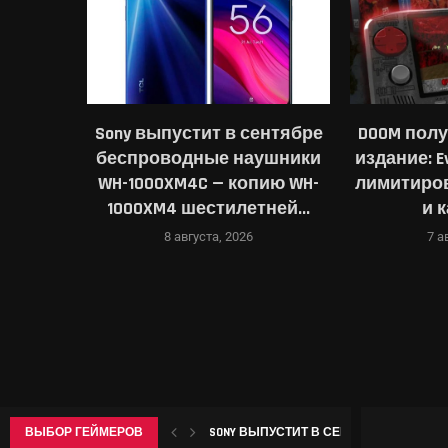
имать
Sony выпустит в сентябре
DOOM пол
а дисках
беспроводные наушники
издание: E
ади ИИ
WH-1000XM4C — копию WH-
лимитиро
1000XM4 шестилетней...
и 
8 августа, 2026
7 а
SONY ВЫПУСТИТ В СЕНТЯБРЕ БЕСПРОВ
ВЫБОР ГЕЙМЕРОВ