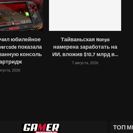
учил юбилейное
Тайваньская Nanya
vercade показала
намерена заработать на
ванную консоль
ИИ, вложив $10,7 млрд в...
картридж
7 августа, 2026
вгуста, 2026
ОДНЫЕ НАУШНИКИ WH-1000XM4C —...
ТОП М