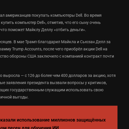
л американцев покупать компьютеры Dell. Во время
купить компьютер Dell», отметив, что его сыну очень
, что поможет Майклу Деллу «отбить деньги».
сяцев. В мае Трамп благодарил Майкла и Сьюзан Делл за
мму Trump Accounts, после чего приобрёл акции Dell на
рство обороны США заключило с компанией контракт почти
о выросла — с 126 до более чем 400 долларов за акцию, хотя
вые заявления президента вызвали вопросы у критиков,
ющих государственным служащим использовать свою
личной выгоды.
казали использование миллионов защищённых
ом песен для обучения ИИ