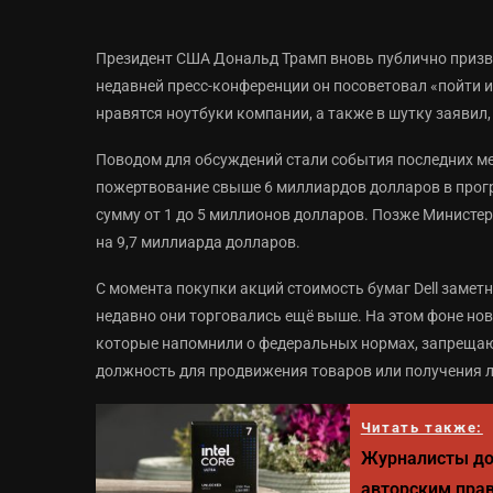
Президент США Дональд Трамп вновь публично призва
недавней пресс-конференции он посоветовал «пойти и 
нравятся ноутбуки компании, а также в шутку заявил
Поводом для обсуждений стали события последних ме
пожертвование свыше 6 миллиардов долларов в програ
сумму от 1 до 5 миллионов долларов. Позже Министе
на 9,7 миллиарда долларов.
С момента покупки акций стоимость бумаг Dell заметн
недавно они торговались ещё выше. На этом фоне но
которые напомнили о федеральных нормах, запреща
должность для продвижения товаров или получения 
Читать также:
Журналисты до
авторским прав