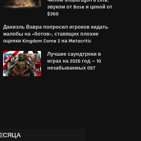
чипом Snapdragon 8 Elite,
звуком от Bose и ценой от
$360
Даниэль Вавра попросил игроков кидать
жалобы на «ботов», ставящих плохие
оценки Kingdom Come 2 на Metacritic
iPhone 18 Pro может стать
Испанцы научили од
заметно дороже и
объектив видеть объ
Лучшие саундтреки в
приблизиться к...
создан необычны
играх на 2026 год — 10
нейроморфный...
6 августа, 2026
незабываемых OST
6 августа, 2026
ЕСЯЦА