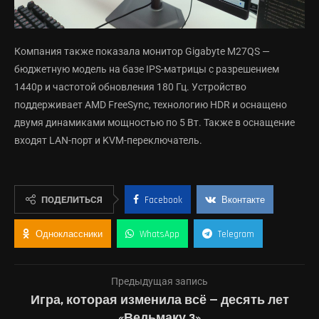
Компания также показала монитор Gigabyte M27QS —
бюджетную модель на базе IPS-матрицы с разрешением
1440p и частотой обновления 180 Гц. Устройство
поддерживает AMD FreeSync, технологию HDR и оснащено
двумя динамиками мощностью по 5 Вт. Также в оснащение
входят LAN-порт и KVM-переключатель.
ПОДЕЛИТЬСЯ
Facebook
Вконтакте
Одноклассники
WhatsApp
Telegram
Предыдущая запись
Игра, которая изменила всё — десять лет
«Ведьмаку 3»