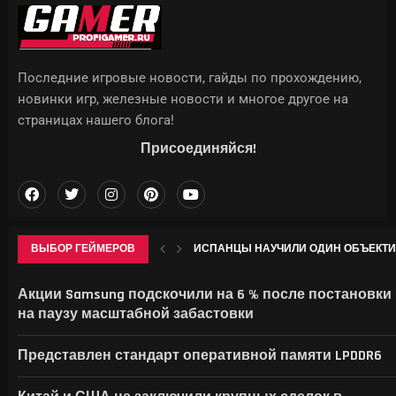
Последние игровые новости, гайды по прохождению,
новинки игр, железные новости и многое другое на
страницах нашего блога!
Присоединяйся!
ВЫБОР ГЕЙМЕРОВ
ИСПАНЦЫ НАУЧИЛИ ОДИН ОБЪЕКТИВ
ОДЕТТА В GENSHIN IMPACT: ГАЙД НА 
ROCKSTAR НАЗВАЛА ДАТУ РАСШИРЕННО
APPLE ВПЕРВЫЕ СТОЛКНУЛАСЬ С ОТ
Акции Samsung подскочили на 6 % после постановки
на паузу масштабной забастовки
Представлен стандарт оперативной памяти LPDDR6