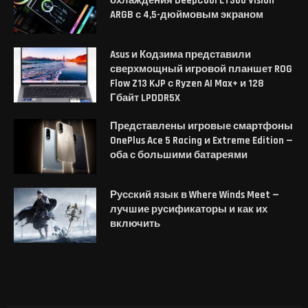
охлаждения DeepCool LT360 Vision
ARGB с 4,5-дюймовым экраном
Asus и Кодзима представили
сверхмощный игровой планшет ROG
Flow Z13 KJP с Ryzen AI Max+ и 128
Гбайт LPDDR5X
Представлены игровые смартфоны
OnePlus Ace 5 Racing и Extreme Edition —
оба с большими батареями
Русский язык в Where Winds Meet —
лучшие русификаторы и как их
включить