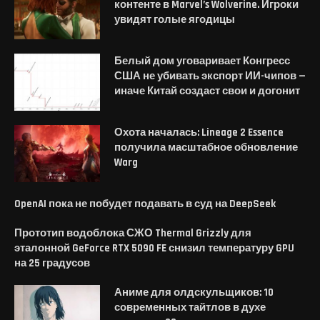
контенте в Marvel’s Wolverine. Игроки
увидят голые ягодицы
Белый дом уговаривает Конгресс
США не убивать экспорт ИИ-чипов —
иначе Китай создаст свои и догонит
Охота началась: Lineage 2 Essence
получила масштабное обновление
Warg
OpenAI пока не побудет подавать в суд на DeepSeek
Прототип водоблока СЖО Thermal Grizzly для
эталонной GeForce RTX 5090 FE снизил температуру GPU
на 25 градусов
Аниме для олдскульщиков: 10
современных тайтлов в духе