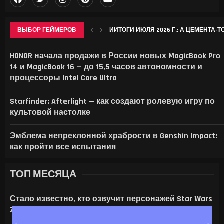
ВЫБОР ГЕЙМЕРОВ
ИИТОГИ ИЮЛЯ 2026 Г.: А ЦЕМЕНТА-Т
ЭТИ ИГРЫ ЗАСТАВЯТ БОЯТЬСЯ ЖАРЫ: D
КЛАССЫ В БОЛЬНИЦЕ ДЛЯ ЖИВОТНЫ
SYSTEM SHOCK REMAKE, BLOOD WEST, WOLFE
HONOR начала продажи в России новых MagicBook Pro
14 и MagicBook 16 — до 15,5 часов автономности и
процессоры Intel Core Ultra
Starfinder: Afterlight — как создают ролевую игру по
культовой настолке
Эмблема непреклонной храбрости в Genshin Impact:
как пройти все испытания
ТОП МЕСЯЦА
Стало известно, кто озвучит персонажей Star Wars
Zero Company