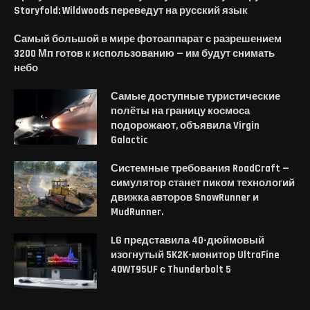
Storyfold: Wildwoods переведут на русский язык
Самый большой в мире фотоаппарат с разрешением
3200 Мп готов к использованию — им будут снимать
небо
Самые доступные туристические
полёты на границу космоса
подорожают, объявила Virgin
Galactic
Системные требования RoadCraft —
симулятор станет пиком технологий
движка авторов SnowRunner и
MudRunner.
LG представила 40-дюймовый
изогнутый 5K2K-монитор UltraFine
40WT95UF с Thunderbolt 5