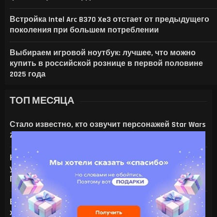
Встройка Intel Arc B370 Xe3 отстает от предыдущего
поколения при большем потреблении
Выбираем игровой ноутбук: лучшее, что можно
купить в российской рознице в первой половине
2025 года
ТОП МЕСЯЦА
Стало известно, кто озвучит персонажей Star Wars
Zero Company
На что только не идут ради ИИ — энтузиаст
установил серверную NVIDIA Tesla V100 в игровой
ПК с RTX 4080
Все амулеты и кольца в Gothic 1 Remake:
характеристики и способы получения