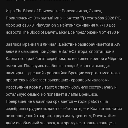
Игра The Blood of Dawnwalker Ролевая игра, Экшен,
Приключение, Открытый мир, Фэнтези
3 сентября 2026 PC,
Xbox Series X/S, PlayStation 5 Рейтинг ожидания
9.7/10 Все
новости The Blood of Dawnwalker Все предложения от 4190 ₽
Завязка мрачная и личная. Действие разворачивается в XIV
веке в вымышленной долине Вале-Сангора, спрятанной в
Карпатах: край богат серебром, но выкошен войной и Чёрной
смертью. Пользуясь слабостью людей, из тени выходят
вампиры — древний кровопийца Бренцис свергает местного
правителя и облагает выживших «кровавым налогом».
Крестьянин Коэн пытается спасти больную сестру Лунку и
остальную семью, но попадает в лапы Бренциса.
Превращение в вампира срывается — годы работы на
серебряных рудниках дают о себе знать, — и Коэн становится
не полноценной тварью, а редким существом, Dawnwalker:
днём он обычный человек, которому не страшно солнце, а