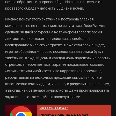
ночью обретает силу кровопийцы. На спасение семьи от
кровавого обряда у него есть 30 дней и ночей.
Именно вокруг этого счётчика и построена главная
механика — но не так, как можно испугаться. Rebel Wolves
сделали 30 дней ресурсом, а не таймером тревоги: время
двигают только сюжетные действия, а свободное
исследование мира его не тратит. Даже если срок выйдет,
игра не оборвётся — просто последствия для семьи будут
тяжёлыми. Каждый день и каждая ночь поделены на восемь
отрезков, а песочные часы заранее показывают, сколько
«стоит» тот или иной квест. Это нарративная песочница,
рассчитанная на несколько прохождений: один и тот же
квест можно взять и днём, и ночью, и разрешить по-разному,
а иногда, как отмечают журналисты, даже проигнорировать
задание — это тоже выбор с последствиями.
Читать также:
Chrome больше не будет