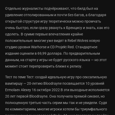
Отдельно журналисты подчёркивают, что билд был на
удивление отполированным и почти без багов, а благодаря
открытой структуре игру теоретически можно промчать
очень быстро, если сразу рвануть к Бренцису и знать, как его
одолеть. В сумме первые впечатления крайне
положительные: многие уже видят в Rebel Wolves новую
студию уровня Warhorse и CD Projekt Red. Стандартное
издание оценили в 69,99 доллара. По предварительным
данным, на старте у игры не будет русского языка — но этот
момент стоит перепроверить ближе к релизу.
Тест по теме Тест: создай идеальную игру про сексапильную
вампиршу — 20-летию Bloodrayne посвящается 10 уровней
Ermolaev Alexey 16 октября 2022 В эти выходные исполняется
20 лет первой Bloodrayne. Она получила прямой сиквел, но
полноценную третью часть серии мы так и не увидели. Судя
по комментариям, многие игроки хотели бы триумфального