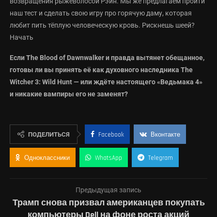
возвращения рыжеволосой Рэйн. Мы же предлагаем пройти
наш тест и сделать свою игру про горячую даму, которая
любит пить тёплую человеческую кровь. Рискнешь шеей?
Начать
Если The Blood of Dawnwalker и правда вытянет обещанное,
готовы ли вы принять её как духовного наследника The
Witcher 3: Wild Hunt — или ждёте настоящего «Ведьмака 4»
и никакие вампиры его не заменят?
ПОДЕЛИТЬСЯ
Facebook
Вконтакте
Одноклассники
WhatsApp
Telegram
Предыдущая запись
Трамп снова призвал американцев покупать
компьютеры Dell на фоне роста акций