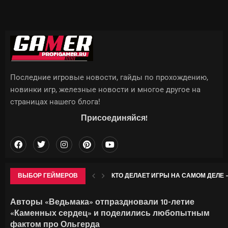
Последние игровые новости, гайды по прохождению,
новинки игр, железные новости и многое другое на
страницах нашего блога!
Присоединяйся!
ВЫБОР ГЕЙМЕРОВ
КТО ДЕЛАЕТ ИГРЫ НА САМОМ ДЕЛЕ —
МОРОЗНИК В GENSHIN IMPACT: ГДЕ НА
В ID SOFTWARE ЗАЯВИЛИ: ПОСЛЕ УВО
НАЗВАНЫ 19 УСТРОЙСТВ SAMSUNG, ДЛЯ
Авторы «Ведьмака» отпраздновали 10-летие
«Каменных сердец» и поделились любопытным
фактом про Ольгерда