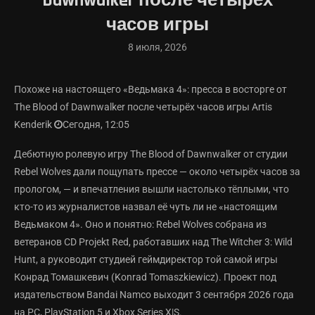
Dawnwalker после четырёх
часов игры
8 июля, 2026
Похоже на настоящего «Ведьмака 4»: пресса в восторге от
The Blood of Dawnwalker после четырёх часов игры Artis
Kenderik
Сегодня, 12:05
Дебютную ролевую игру The Blood of Dawnwalker от студии
Rebel Wolves дали пощупать прессе — около четырёх часов за
прологом, — и впечатления вышли настолько тёплыми, что
кто-то из журналистов назвал её чуть ли не «настоящим
Ведьмаком 4». Оно и понятно: Rebel Wolves собрана из
ветеранов CD Projekt Red, работавших над The Witcher 3: Wild
Hunt, а руководит студией геймдиректор той самой игры
Конрад Томашкевич (Konrad Tomaszkiewicz). Проект под
издательством Bandai Namco выходит 3 сентября 2026 года
на PC, PlayStation 5 и Xbox Series X|S.