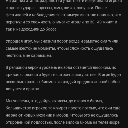
На ранних этапах разработки у нас почти всё убивало игрока
с одного удара — прессы, ямы, жижа, ловушки. После
фестивалей и наблюдения за стримерами стало понятно, что
перегнули со сложностью: многие играли по 30–40 минут и
так и не доходили до босса.
Упрощая игру, мы снизили порог входа и заметно смягчили
самые жестокие моменты, чтобы сложность ощущалась
честной, а не карающей.
В релизной версии уровень вызова останется высоким, но
кривая сложности будет выстроена аккуратнее. В игре будет
несколько разных биомов, и каждый предложит свой набор
ловушек и врагов.
Мы уверены, что, дойдя, скажем, до второго биома,
большинство игроков там умрёт просто потому, что они ещё
не знают новых механик и мобов. Чтобы это не ощущалось
откровенной подлостью, после анлока биома на телевизоре