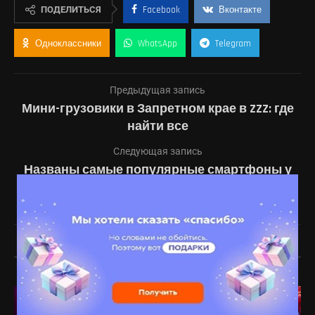
ПОДЕЛИТЬСЯ
Facebook
Вконтакте
Одноклассники
WhatsApp
Telegram
Предыдущая запись
Мини-грузовики в Запретном крае в ZZZ: где
найти все
Следующая запись
Названы самые популярные смартфоны у
россиян в 2025 году — Apple лишь пятая, но
заработала больше всех
ВАМ ТАКЖЕ МОЖЕТ ПОНРАВИТЬСЯ