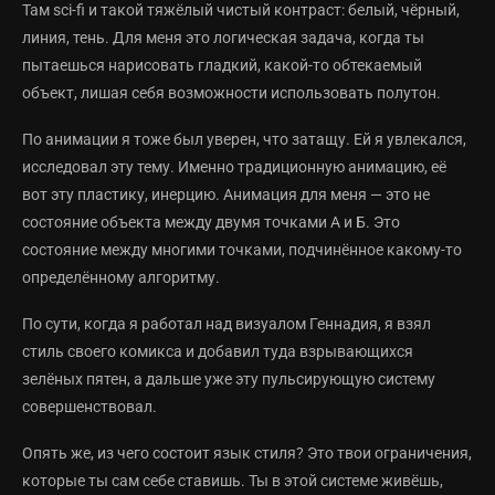
Там sci-fi и такой тяжёлый чистый контраст: белый, чёрный,
линия, тень. Для меня это логическая задача, когда ты
пытаешься нарисовать гладкий, какой-то обтекаемый
объект, лишая себя возможности использовать полутон.
По анимации я тоже был уверен, что затащу. Ей я увлекался,
исследовал эту тему. Именно традиционную анимацию, её
вот эту пластику, инерцию. Анимация для меня — это не
состояние объекта между двумя точками А и Б. Это
состояние между многими точками, подчинённое какому-то
определённому алгоритму.
По сути, когда я работал над визуалом Геннадия, я взял
стиль своего комикса и добавил туда взрывающихся
зелёных пятен, а дальше уже эту пульсирующую систему
совершенствовал.
Опять же, из чего состоит язык стиля? Это твои ограничения,
которые ты сам себе ставишь. Ты в этой системе живёшь,