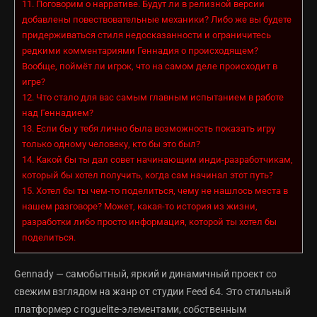
11.
Поговорим о нарративе. Будут ли в релизной версии
добавлены повествовательные механики? Либо же вы будете
придерживаться стиля недосказанности и ограничитесь
редкими комментариями Геннадия о происходящем?
Вообще, поймёт ли игрок, что на самом деле происходит в
игре?
12.
Что стало для вас самым главным испытанием в работе
над Геннадием?
13.
Если бы у тебя лично была возможность показать игру
только одному человеку, кто бы это был?
14.
Какой бы ты дал совет начинающим инди-разработчикам,
который бы хотел получить, когда сам начинал этот путь?
15.
Хотел бы ты чем-то поделиться, чему не нашлось места в
нашем разговоре? Может, какая-то история из жизни,
разработки либо просто информация, которой ты хотел бы
поделиться.
Gennady — самобытный, яркий и динамичный проект со
свежим взглядом на жанр от студии Feed 64. Это стильный
платформер с roguelite-элементами, собственным