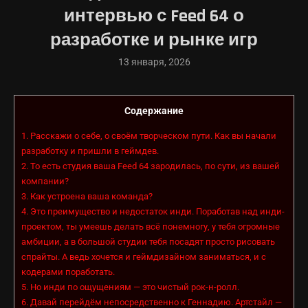
интервью с Feed 64 о
разработке и рынке игр
13 января, 2026
Содержание
1.
Расскажи о себе, о своём творческом пути. Как вы начали
разработку и пришли в геймдев.
2.
То есть студия ваша Feed 64 зародилась, по сути, из вашей
компании?
3.
Как устроена ваша команда?
4.
Это преимущество и недостаток инди. Поработав над инди-
проектом, ты умеешь делать всё понемногу, у тебя огромные
амбиции, а в большой студии тебя посадят просто рисовать
спрайты. А ведь хочется и геймдизайном заниматься, и с
кодерами поработать.
5.
Но инди по ощущениям — это чистый рок-н-ролл.
6.
Давай перейдём непосредственно к Геннадию. Артстайл —