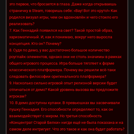
это первое, что бросается в глаза. Даже когда открываешь
страничку в Steam, говоришь себе: «Вау! Вот это круто!» Как
родился визуал игры, чем он вдохновлён и чего стоило его
реализовать?
7.
Как Геннадий появился на свет? Такой простой образ,
харизматичный. И, как я понимаю, вокруг него выросла
концепция. Кто он? Почему?
8.
Судя по демо, у вас достаточно большое количество
роуглайк-элементов, однако они не столь значимы в рамках
общего игрового процесса. Игра больше тяготеет к форме
классического платформера. Почему вы решили всё-таки
следовать философии оригинального платформера?
9.
Насколько сильно игровой опыт релизной версии будет
отличаться от демо? Какой уровень вызова вы предложите
игрокам?
10.
В демо доступны кулаки. В превьюшках вы засвечивали
пушку Геннадия. Его способности определяют то, как он
взаимодействует с миром. Но третья способность
«Концентрат Старой Белки» нигде ещё не была показана и на
самом деле интригует. Что это такое и как она будет работать?