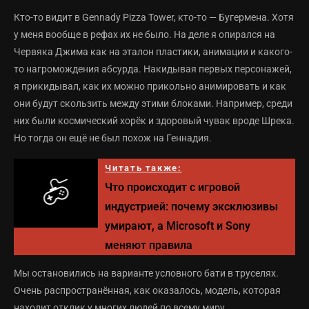
Кто-то видит в Gennady Pizza Tower, кто-то — Бугермена. Хотя
у меня вообще в рефах их не было. На деле я опирался на
Червяка Джима как на эталон пластики, анимации и какого-
то нагромождения абсурда. Накидывая первых персонажей,
я прикидывал, как их можно прикольно анимировать и как
они будут скользить между этими блоками. Например, среди
них были космический хорёк и здоровый чувак вроде Шрека.
Но тогда он ещё не был похож на Геннадия.
Читать также:
Что происходит с игровой
индустрией: почему эксклюзивы
умирают, а Microsoft и Sony
меняют правила
Мы остановились на варианте условного бати в труселях.
Очень распространённая, как оказалось, модель, которая
находит отклик у многих людей по всему миру.