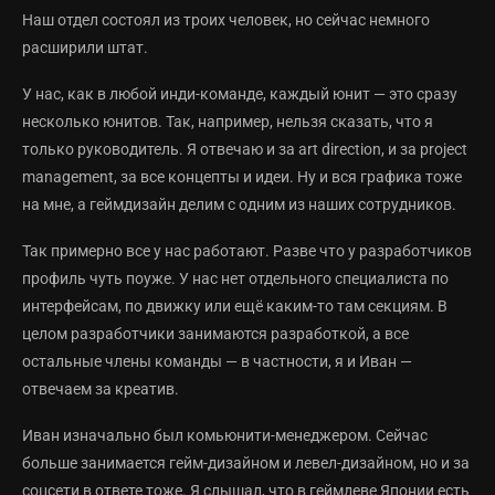
Наш отдел состоял из троих человек, но сейчас немного
расширили штат.
У нас, как в любой инди-команде, каждый юнит — это сразу
несколько юнитов. Так, например, нельзя сказать, что я
только руководитель. Я отвечаю и за art direction, и за project
management, за все концепты и идеи. Ну и вся графика тоже
на мне, а геймдизайн делим с одним из наших сотрудников.
Так примерно все у нас работают. Разве что у разработчиков
профиль чуть поуже. У нас нет отдельного специалиста по
интерфейсам, по движку или ещё каким-то там секциям. В
целом разработчики занимаются разработкой, а все
остальные члены команды — в частности, я и Иван —
отвечаем за креатив.
Иван изначально был комьюнити-менеджером. Сейчас
больше занимается гейм-дизайном и левел-дизайном, но и за
соцсети в ответе тоже. Я слышал, что в геймдеве Японии есть