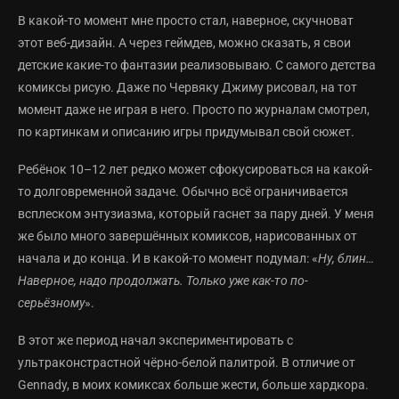
В какой-то момент мне просто стал, наверное, скучноват
этот веб-дизайн. А через геймдев, можно сказать, я свои
детские какие-то фантазии реализовываю. С самого детства
комиксы рисую. Даже по Червяку Джиму рисовал, на тот
момент даже не играя в него. Просто по журналам смотрел,
по картинкам и описанию игры придумывал свой сюжет.
Ребёнок 10–12 лет редко может сфокусироваться на какой-
то долговременной задаче. Обычно всё ограничивается
всплеском энтузиазма, который гаснет за пару дней. У меня
же было много завершённых комиксов, нарисованных от
начала и до конца. И в какой-то момент подумал: «
Ну, блин…
Наверное, надо продолжать. Только уже как-то по-
серьёзному
».
В этот же период начал экспериментировать с
ультраконстрастной чёрно-белой палитрой. В отличие от
Gennady, в моих комиксах больше жести, больше хардкора.