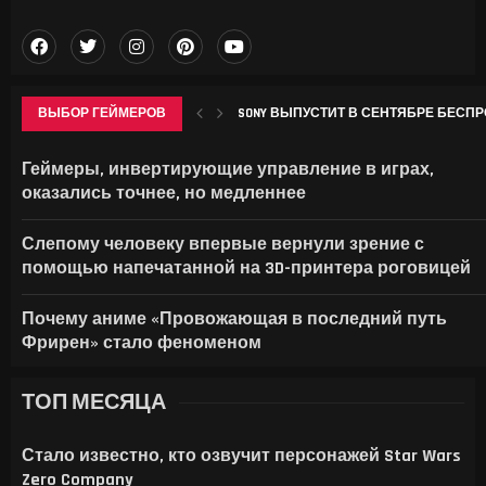
ВЫБОР ГЕЙМЕРОВ
SONY ВЫПУСТИТ В СЕНТЯБРЕ БЕСПР
КТО ДЕЛАЕТ ИГРЫ НА САМОМ ДЕЛЕ —
МОРОЗНИК В GENSHIN IMPACT: ГДЕ НА
В ID SOFTWARE ЗАЯВИЛИ: ПОСЛЕ УВО
НАЗВАНЫ 19 УСТРОЙСТВ SAMSUNG, ДЛЯ
Геймеры, инвертирующие управление в играх,
оказались точнее, но медленнее
Слепому человеку впервые вернули зрение с
помощью напечатанной на 3D-принтера роговицей
Почему аниме «Провожающая в последний путь
Фрирен» стало феноменом
ТОП МЕСЯЦА
Стало известно, кто озвучит персонажей Star Wars
Zero Company