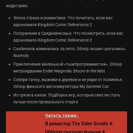
индустрию.
Эпоха страха и романтики. Что почитать, если вас
вдохновила Kingdom Come: Deliverance 2
Погружение в Средневековье. Что посмотреть, если вас
вдохновила Kingdom Come: Deliverance 2
Castlevania изменилась за лето. Обзор экшен-«рогалика»
Nunholy
Приключения маленькой «тыжпрограммистки». Обзор
метроидвании Ender Magnolia: Bloom in the Mist
Собери тачку, выживи в деревне и не умри от похмелья.
Обзор финского автосимулятора My Summer Car
Из грязи в князи. Подборка игр, которые смогли стать
лучше после провального старта
Читать также:
В ремастер The Elder Scrolls 4:
Oblivion сыграло больше 4