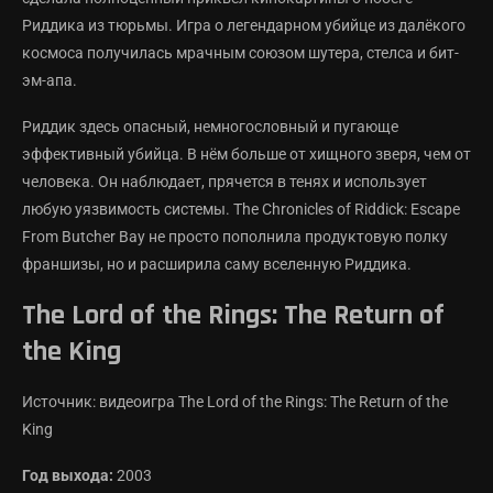
Риддика из тюрьмы. Игра о легендарном убийце из далёкого
космоса получилась мрачным союзом шутера, стелса и бит-
эм-апа.
Риддик здесь опасный, немногословный и пугающе
эффективный убийца. В нём больше от хищного зверя, чем от
человека. Он наблюдает, прячется в тенях и использует
любую уязвимость системы. The Chronicles of Riddick: Escape
From Butcher Bay не просто пополнила продуктовую полку
франшизы, но и расширила саму вселенную Риддика.
The Lord of the Rings: The Return of
the King
Источник: видеоигра The Lord of the Rings: The Return of the
King
Год выхода:
2003