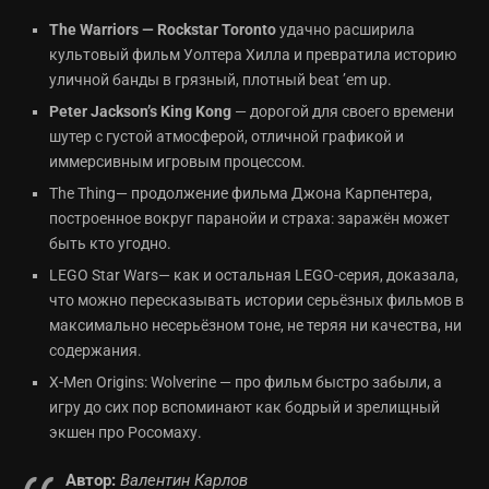
The Warriors — Rockstar Toronto
удачно расширила
культовый фильм Уолтера Хилла и превратила историю
уличной банды в грязный, плотный beat ’em up.
Peter Jackson’s King Kong
— дорогой для своего времени
шутер с густой атмосферой, отличной графикой и
иммерсивным игровым процессом.
The Thing— продолжение фильма Джона Карпентера,
построенное вокруг паранойи и страха: заражён может
быть кто угодно.
LEGO Star Wars— как и остальная LEGO-серия, доказала,
что можно пересказывать истории серьёзных фильмов в
максимально несерьёзном тоне, не теряя ни качества, ни
содержания.
X-Men Origins: Wolverine — про фильм быстро забыли, а
игру до сих пор вспоминают как бодрый и зрелищный
экшен про Росомаху.
Автор:
Валентин Карлов