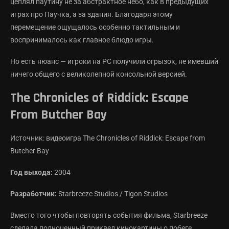
цеплял паутину не за абстрактное небо, как в предыдущих
играх про Паучка, а за здания. Благодаря этому
перемещение ощущалось особенно тактильным и
воспринималось как главное блюдо игры.
Но есть нюанс — игроки на PC получили огрызок, не имевший
ничего общего с великолепной консольной версией.
The Chronicles of Riddick: Escape
From Butcher Bay
Источник: видеоигра The Chronicles of Riddick: Escape from
Butcher Bay
Год выхода:
2004
Разработчик:
Starbreeze Studios / Tigon Studios
Вместо того чтобы повторять события фильма, Starbreeze
сделала полноценный приквел кинокартины о побеге