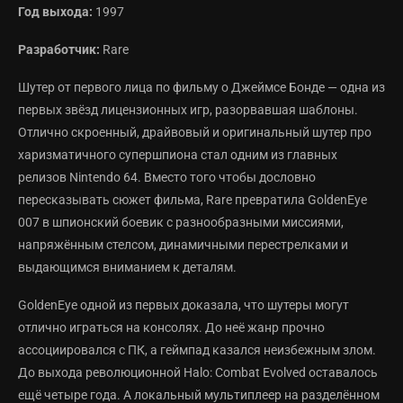
Год выхода:
1997
Разработчик:
Rare
Шутер от первого лица по фильму о Джеймсе Бонде — одна из
первых звёзд лицензионных игр, разорвавшая шаблоны.
Отлично скроенный, драйвовый и оригинальный шутер про
харизматичного супершпиона стал одним из главных
релизов Nintendo 64. Вместо того чтобы дословно
пересказывать сюжет фильма, Rare превратила GoldenEye
007 в шпионский боевик с разнообразными миссиями,
напряжённым стелсом, динамичными перестрелками и
выдающимся вниманием к деталям.
GoldenEye одной из первых доказала, что шутеры могут
отлично играться на консолях. До неё жанр прочно
ассоциировался с ПК, а геймпад казался неизбежным злом.
До выхода революционной Halo: Combat Evolved оставалось
ещё четыре года. А локальный мультиплеер на разделённом