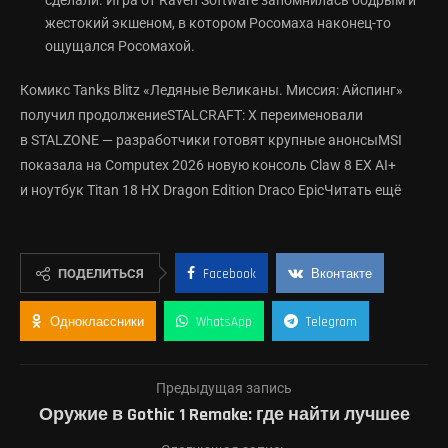
сделали. Игра от Raven Software запомнилась бодрым и
жестокий экшеном, в котором Росомаха наконец-то
ощущался Росомахой.
Комикс Tanks Blitz «Ледяные Великаны. Миссия: Айспинг»
получил продолжениеSTALCRAFT: X переименовали
в STALZONE — разработчики готовят крупные анонсыMSI
показала на Computex 2026 новую консоль Claw 8 EX AI+
и ноутбук Titan 18 HX Dragon Edition Draco EpicЧитать ещё
ПОДЕЛИТЬСЯ
Facebook
Вконтакте
Одноклассники
WhatsApp
Telegram
Предыдущая запись
Оружие в Gothic 1 Remake: где найти лучшее