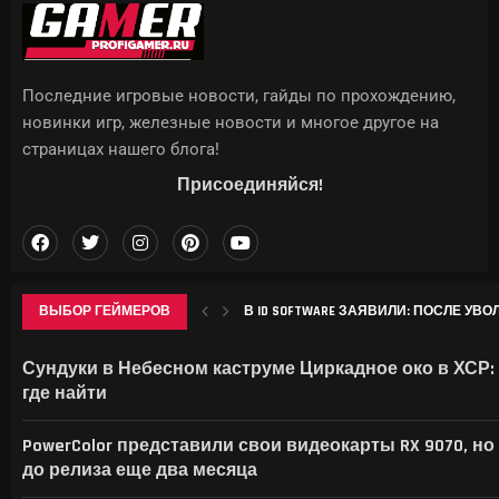
Последние игровые новости, гайды по прохождению,
новинки игр, железные новости и многое другое на
страницах нашего блога!
Присоединяйся!
ВЫБОР ГЕЙМЕРОВ
В ID SOFTWARE ЗАЯВИЛИ: ПОСЛЕ УВО
НАЗВАНЫ 19 УСТРОЙСТВ SAMSUNG, ДЛЯ
DOOM ПОЛУЧИЛ ЮБИЛЕЙНОЕ ИЗДАНИЕ
ТАЙВАНЬСКАЯ NANYA НАМЕРЕНА ЗАРА
Сундуки в Небесном каструме Циркадное око в ХСР:
где найти
PowerColor представили свои видеокарты RX 9070, но
до релиза еще два месяца