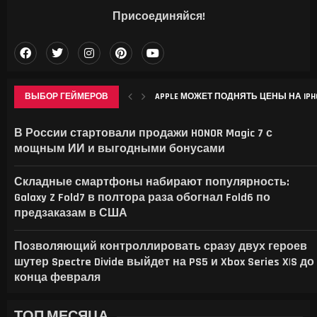
Присоединяйся!
ВЫБОР ГЕЙМЕРОВ
APPLE МОЖЕТ ПОДНЯТЬ ЦЕНЫ НА IPHON
CHROME НАЧАЛ ЗАНИМАТЬ ДЕСЯТКИ 
SONY ВЫПУСТИТ В СЕНТЯБРЕ БЕСПР
КТО ДЕЛАЕТ ИГРЫ НА САМОМ ДЕЛЕ —
В России стартовали продажи HONOR Magic 7 с
мощным ИИ и выгодными бонусами
Складные смартфоны набирают популярность:
Galaxy Z Fold7 в полтора раза обогнал Fold6 по
предзаказам в США
Позволяющий контроллировать сразу двух героев
шутер Spectre Divide выйдет на PS5 и Xbox Series X|S до
конца февраля
ТОП МЕСЯЦА