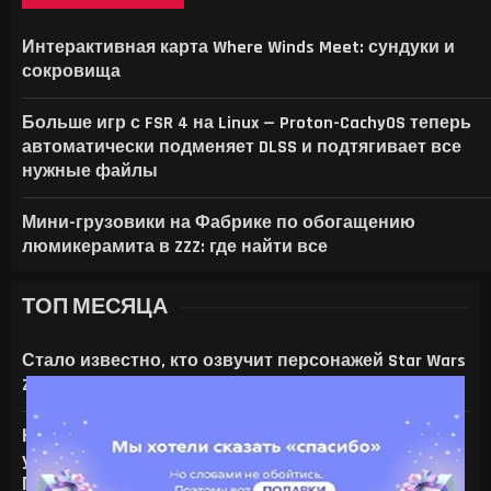
МОРОЗНИК В GENSHIN IMPACT: ГДЕ НА
В ID SOFTWARE ЗАЯВИЛИ: ПОСЛЕ УВО
НАЗВАНЫ 19 УСТРОЙСТВ SAMSUNG, ДЛЯ
Интерактивная карта Where Winds Meet: сундуки и
сокровища
Больше игр с FSR 4 на Linux — Proton-CachyOS теперь
автоматически подменяет DLSS и подтягивает все
нужные файлы
Мини-грузовики на Фабрике по обогащению
люмикерамита в ZZZ: где найти все
ТОП МЕСЯЦА
Стало известно, кто озвучит персонажей Star Wars
Zero Company
На что только не идут ради ИИ — энтузиаст
установил серверную NVIDIA Tesla V100 в игровой
ПК с RTX 4080