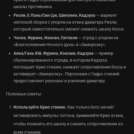
шкалы противника.
Ризли, Е Лань/Син Цю, Шилонен, Кадзуха
— вариант
неплохой сборки с упором на атаки дамагера Ризли,
который самостоятельно сможет снижать шкалу босса.
Часка, Фурина, Иансан, Ситлали
— отряд с упором на
«Благословение Ночного духа» и «Заморозку».
Аяка/Гань Юй, Фурина, Кокоми, Кадзуха
— пример
сбалансированного отряда, в котором Кадзуха
поглощает Крио стихию, снижает сопротивление босса и
активирует «Заморозку». Персонажи с Гидро стихией
предоставляют резонанс и усиление дамагеру.
Полезные советы:
Используйте Крио стихию
. Как только босс начнёт
активировать импульс потока, применяйте Крио атаки,
чтобы понизить его шкалу и снизить сопротивления ко
всем стихиям.