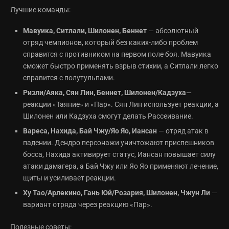
Лучшие команды:
Мавуика, Ситлали, Шилонен, Беннет
— абсолютный
отряд чемпионов, который без каких-либо проблем
справится с противником на первом поле боя. Мавуика
сможет быстро применять взрыв стихии, а Ситлали легко
справится с полутульпами.
Ризли/Аяка, Сян Лин, Беннет, Шилонен/
Кадзуха
—
реакции «Таяние» и «Пар». Сян Лин использует реакции, а
Шилонен или Кадзуха смогут делать Рассеивание.
Вареса, Нахида, Бай Чжу/Яо Яо, Иансан
— отряд атак в
падении. Дендро персонажи уничтожают приспешников
босса, Нахида активирует статус, Иансан повышает силу
атаки дамагера, а Бай Чжу или Яо Яо применяют лечение,
щиты и усиливает реакции.
Ху Тао/Арлекино, Гань Юй/Розария, Шилонен, Чжун Ли
—
вариант отряда через реакцию «Пар».
Полезные советы: