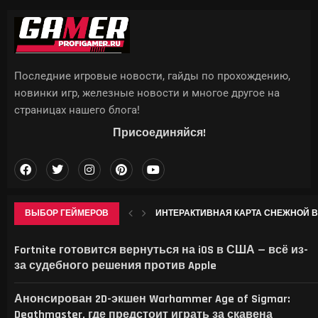
Последние игровые новости, гайды по прохождению,
новинки игр, железные новости и многое другое на
страницах нашего блога!
Присоединяйся!
ВЫБОР ГЕЙМЕРОВ
ИНТЕРАКТИВНАЯ КАРТА СНЕЖНОЙ В G
В СЕТИ ПОКАЗАЛИ, КАК THE ELDER SCROL
APPLE МОЖЕТ ПОДНЯТЬ ЦЕНЫ НА IPHON
CHROME НАЧАЛ ЗАНИМАТЬ ДЕСЯТКИ 
Fortnite готовится вернуться на iOS в США — всё из-
за судебного решения против Apple
Анонсирован 2D-экшен Warhammer Age of Sigmar:
Deathmaster, где предстоит играть за скавена