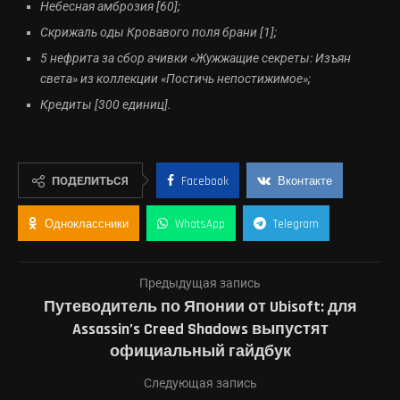
Небесная амброзия [60];
Скрижаль оды Кровавого поля брани [1];
5 нефрита за сбор ачивки «Жужжащие секреты: Изъян
света» из коллекции «Постичь непостижимое»;
Кредиты [300 единиц].
ПОДЕЛИТЬСЯ
Facebook
Вконтакте
Одноклассники
WhatsApp
Telegram
Предыдущая запись
Путеводитель по Японии от Ubisoft: для
Assassin’s Creed Shadows выпустят
официальный гайдбук
Следующая запись