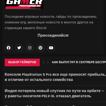
Последние игровые новости, гайды по прохождению,
новинки игр, железные новости и многое другое на
страницах нашего блога!
Присоединяйся!
ВЫБОР ГЕЙМЕРОВ
SONY ВЫПУСТИТ В СЕНТЯБРЕ БЕСПР
КТО ДЕЛАЕТ ИГРЫ НА САМОМ ДЕЛЕ —
МОРОЗНИК В GENSHIN IMPACT: ГДЕ НА
В ID SOFTWARE ЗАЯВИЛИ: ПОСЛЕ УВО
Консоли PlayStation 5 Pro все еще приносят прибыль,
в отличие от остального семейства
Индия потеряла новый спутник по пути на орбите —
у ракеты-носителя PSLV-XL отказал двигатель