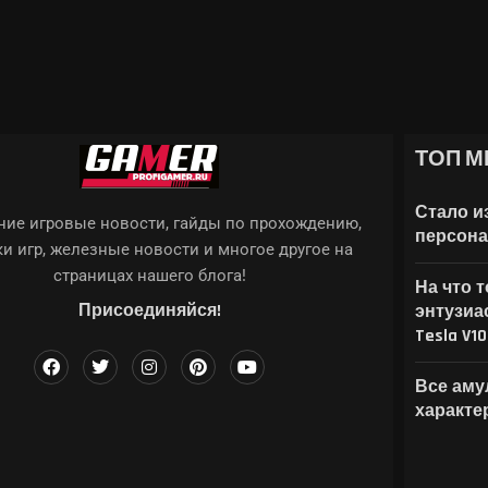
3 И КАК ЗАПУСТИТЬ...
ТОП М
NSHIN IMPACT
 4:...
17 УЖЕ...
ГАБАЙТ НА ДИСКАХ ПОЛЬЗОВАТЕЛЕЙ...
Стало и
ие игровые новости, гайды по прохождению,
персона
и игр, железные новости и многое другое на
страницах нашего блога!
На что 
Присоединяйся!
энтузиа
Tesla V1
Все амул
характе