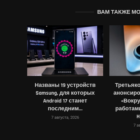
ВАМ ТАКЖЕ М
ть цены
Названы 19 устройств
Третьяко
августа
Samsung, для которых
анонсиро
Android 17 станет
«Вокру
последним...
работам
H
7 августа, 2026
7 а