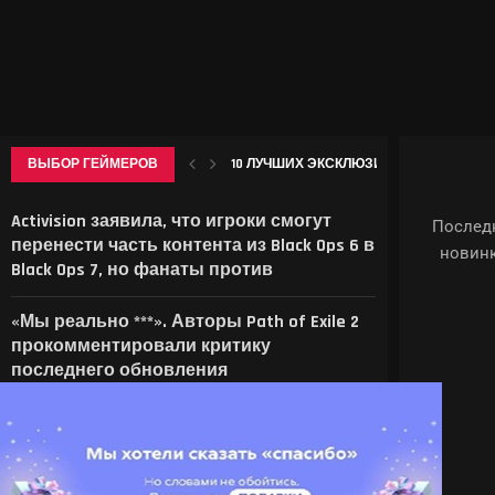
10 ЛУЧШИХ ЭКСКЛЮЗИВОВ PLAYSTATION 
ВЫБОР ГЕЙМЕРОВ
ИНТЕРАКТИВНАЯ КАРТА СНЕЖНОЙ В GE
В СЕТИ ПОКАЗАЛИ, КАК THE ELDER SCROLLS
APPLE МОЖЕТ ПОДНЯТЬ ЦЕНЫ НА IPHONE 
CHROME НАЧАЛ ЗАНИМАТЬ ДЕСЯТКИ ГИ
Activision заявила, что игроки смогут
Последн
перенести часть контента из Black Ops 6 в
новинк
Black Ops 7, но фанаты против
«Мы реально ***». Авторы Path of Exile 2
прокомментировали критику
последнего обновления
В Китае начали всплывать поддельные
GeForce RTX 4090 с чипами от RTX 3090 —
умельцы даже перебивают маркировку