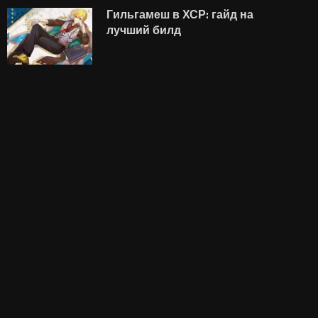
Гильгамеш в ХСР: гайд на
лучший билд
аск нацелился на рынок
Авторы FIFA World C
обильной связи: Starlink
остались без работы
хотят использовать
уволено минимум..
вместо...
5 августа, 2026
5 августа, 2026