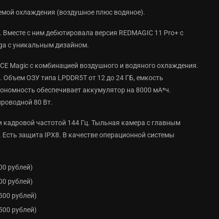
емой охлаждения (воздушное плюс водяное).
. Вместе с ним дебютировала версия REDMAGIC 11 Pro+ с
ga с уникальным дизайном.
ICE Magic с комбинацией воздушного и водяного охлаждения.
5. Объем ОЗУ типа LPDDR5T от 12 до 24 ГБ, емкость
втономность обеспечивает аккумулятор на 8000 мА*ч.
роводной 80 Вт.
и кадровой частотой 144 Гц. Тыльная камера с главным
 Есть защита IPX8. В качестве операционной системы
.
00 рублей)
00 рублей)
500 рублей)
500 рублей)