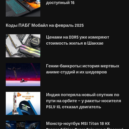
доступный 16
Коды ПАБГ Мобайл на февраль 2025
Ценами на DDR5 уже измеряют
стоимость жилья в Шанхае
Гении-банкроты: история мертвых
аниме-студий и их шедевров
Индия потеряла новый спутник по
пути на орбите — у ракеты-носителя
PSLV-XL отказал двигатель
Монстр-ноутбук MSI Titan 18 HX