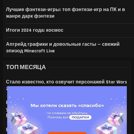
APPLE МОЖЕТ ПОДНЯТЬ ЦЕНЫ НА IPHON
CHROME НАЧАЛ ЗАНИМАТЬ ДЕСЯТКИ 
SONY ВЫПУСТИТ В СЕНТЯБРЕ БЕСПР
Лучшие фэнтези-игры: топ фэнтези-игр на ПК и в
жанре дарк фэнтези
Итоги 2024 года: космос
Апгрейд графики и довольные гасты — свежий
эпизод Minecraft Live
ТОП МЕСЯЦА
Стало известно, кто озвучит персонажей Star Wars
Zero Company
На что только не идут ради ИИ — энтузиаст
установил серверную NVIDIA Tesla V100 в игровой
ПК с RTX 4080
Все амулеты и кольца в Gothic 1 Remake: