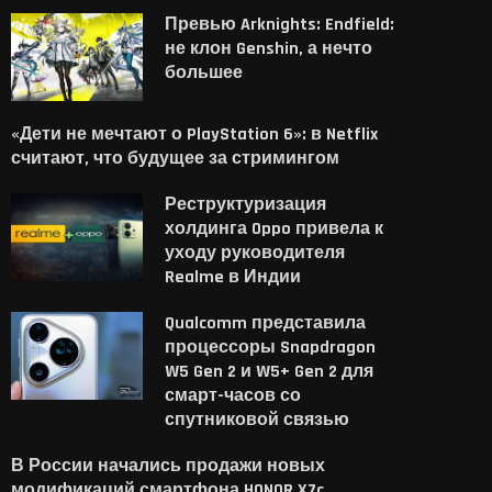
Превью Arknights: Endfield:
не клон Genshin, а нечто
большее
«Дети не мечтают о PlayStation 6»: в Netflix
считают, что будущее за стримингом
Реструктуризация
холдинга Oppo привела к
уходу руководителя
Realme в Индии
Qualcomm представила
процессоры Snapdragon
W5 Gen 2 и W5+ Gen 2 для
смарт-часов со
спутниковой связью
В России начались продажи новых
модификаций смартфона HONOR X7c