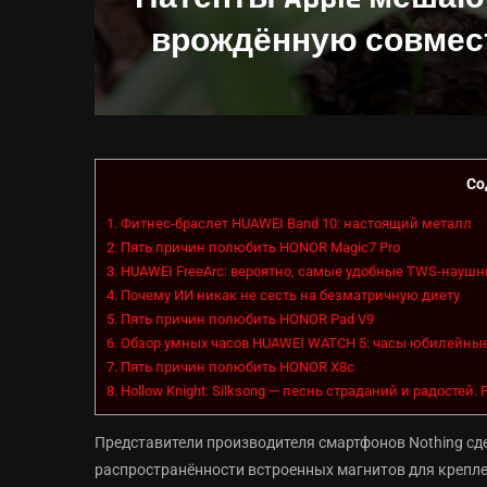
врождённую совмес
Со
1.
Фитнес-браслет HUAWEI Band 10: настоящий металл
2.
Пять причин полюбить HONOR Magic7 Pro
3.
HUAWEI FreeArc: вероятно, самые удобные TWS-науш
4.
Почему ИИ никак не сесть на безматричную диету
5.
Пять причин полюбить HONOR Pad V9
6.
Обзор умных часов HUAWEI WATCH 5: часы юбилейны
7.
Пять причин полюбить HONOR X8c
8.
Hollow Knight: Silksong — песнь страданий и радостей.
Представители производителя смартфонов Nothing сд
распространённости встроенных магнитов для крепле