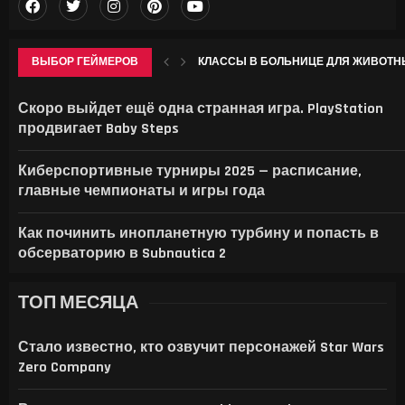
ВЫБОР ГЕЙМЕРОВ
КЛАССЫ В БОЛЬНИЦЕ ДЛЯ ЖИВОТНЫ
SYSTEM SHOCK REMAKE, BLOOD WEST, WOLFE
МАСК НАЦЕЛИЛСЯ НА РЫНОК МОБИЛЬН
АВТОРЫ FIFA WORLD CUP ОСТАЛИСЬ БЕ
Скоро выйдет ещё одна странная игра. PlayStation
продвигает Baby Steps
Киберспортивные турниры 2025 — расписание,
главные чемпионаты и игры года
Как починить инопланетную турбину и попасть в
обсерваторию в Subnautica 2
ТОП МЕСЯЦА
Стало известно, кто озвучит персонажей Star Wars
Zero Company