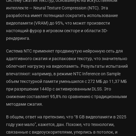
систему сжатия текстур, основанную на искусственном
интеллекте — Neural Texture Compression (NTC). Эта
разработка имеет потенциал сократить использование
видеопамяти (VRAM) до 95%, что может произвести
настоящий фурор в игровом секторе и области 3D-
рендеринга.
Система NTC применяет продвинутую нейронную сеть для
адаптивного сжатия и распаковки текстур, что значительно
облегчает нагрузку на видеопамять. Результаты испытаний
впечатляют: например, в режиме NTC Inference on Sample
объем текстурной памяти уменьшился с 272 МБ до 11,37 МБ
при разрешении 1440p с активированным DLSS. Это
снижение составляет 95,8% по сравнению с традиционными
методами сжатия.
В общем, ответ на претензию, что “8 GB видеопамяти в 2025
году уже мало”, кажется, дан. Похоже, что технологии,
связанные с видеоускорителями, уперлись в потолок, и