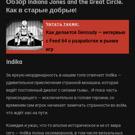
Обзор Indiana Jones and the Great Circle.
Как в старые добрые!
Читать также:
Как делается Gennady — интервью
с Feed 64 о разработке и рынке
игр
Indika
За яркую неординарность в нашем топе отвечает Indika —
удивительное приключение странной монашки, которая
ведёт постоянный диалог с силами тьмы… И пока часть
происходящего — исключительно в голове героини, со
временем сам игрок начинает замечать странности во всём,
что ждёт нас на пути.
Комедия и ужас, что-то вполне историческое и не от мира
сего — Indika полна оксюморонов, в том числе визуальных.