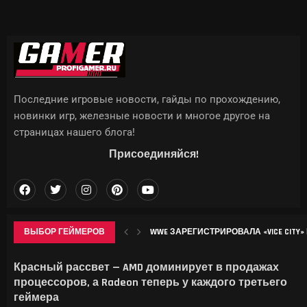
Последние игровые новости, гайды по прохождению,
новинки игр, железные новости и многое другое на
страницах нашего блога!
Присоединяйся!
ВЫБОР ГЕЙМЕРОВ
WWE ЗАРЕГИСТРИРОВАЛА «VICE CITY» 
ТРЕТЬЯКОВСКАЯ ГАЛЕРЕЯ АНОНСИР
IPHONE 18 PRO МОЖЕТ СТАТЬ ЗАМЕТНО
ИСПАНЦЫ НАУЧИЛИ ОДИН ОБЪЕКТИВ
Красный рассвет — AMD доминирует в продажах
процессоров, а Radeon теперь у каждого третьего
геймера