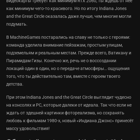
видеокарты требует как минимум RTX 2060, ты ждёшь от неё
как минимум чего-то красивого. Но по итогу Indiana Jones
and the Great Circle оказалась даже лучше, чем многие могли
подумать.
В MachineGames постарались на славу не только с героями:
команда уделила внимание пейзажам, простым улицам,
подземельям и реальным местам. Прежде всего, Ватикану и
Пирамидам Гизы. Конечно же, речь не о воссоздании
локаций один в один, но о передаче атмосферы… ощущения
того, что ты действительно там, вместе с героем твоего
детства.
При этом Indiana Jones and the Great Circle выглядит чудесно
на консолях и PC, которые далеки от идеала. Так что если не
ждать от здешней картинки фотореализма, но сохранять
любовь к фильмам 1980-х, новый «Индиана Джонс» принесёт
массу удовольствия!