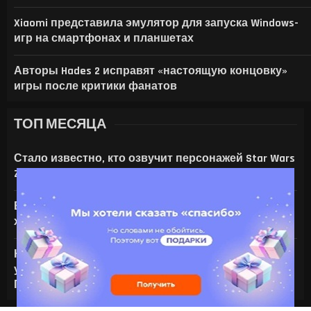
Xiaomi представила эмулятор для запуска Windows-
игр на смартфонах и планшетах
Авторы Hades 2 исправят «настоящую концовку»
игры после критики фанатов
ТОП МЕСЯЦА
Стало известно, кто озвучит персонажей Star Wars
Zero Company
Все амулеты и кольца в Gothic 1 Remake:
характеристики и способы получения
На что только не идут ради ИИ — энтузиаст
установил серверную NVIDIA Tesla V100 в игровой
ПК с RTX 4080