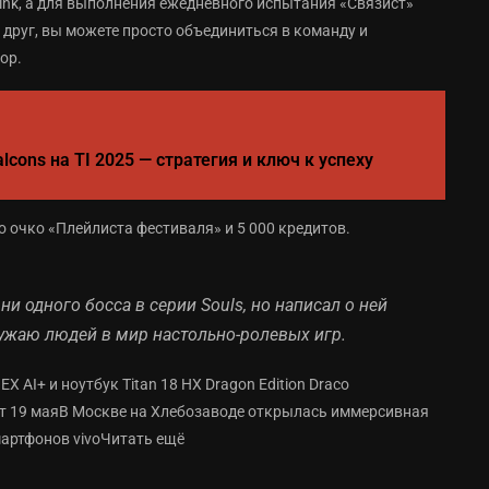
Link, а для выполнения ежедневного испытания «Связист»
ть друг, вы можете просто объединиться в команду и
ор.
cons на TI 2025 — стратегия и ключ к успеху
 очко «Плейлиста фестиваля» и 5 000 кредитов.
и одного босса в серии Souls, но написал о ней
ружаю людей в мир настольно-ролевых игр.
 AI+ и ноутбук Titan 18 HX Dragon Edition Draco
тует 19 маяВ Москве на Хлебозаводе открылась иммерсивная
мартфонов vivoЧитать ещё