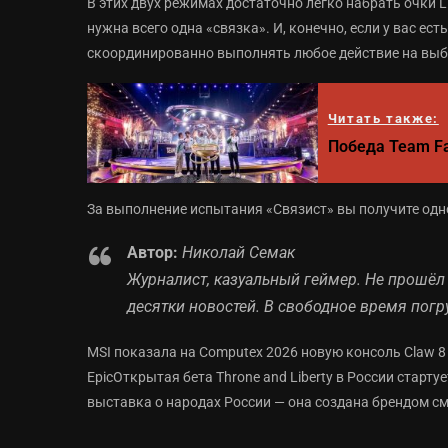
В этих двух режимах достаточно легко набрать очки 
нужна всего одна «связка». И, конечно, если у вас ес
скоординированно выполнять любое действие на выб
Читать также:
Победа Team Fal
За выполнение испытания «Связист» вы получите одно
Автор:
Николай Семак
Журналист, казуальный геймер. Не прошёл н
десятки новостей. В свободное время пог
MSI показала на Computex 2026 новую консоль Claw 8 EX
EpicОткрытая бета Throne and Liberty в России стар
выставка о народах России — она создана брендом с