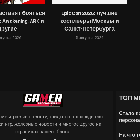
аставят бояться
Epic Con 2026: лучшие
 Awakening, ARK и
косплееры Москвы и
другие
Санкт-Петербурга
вгуста, 2026
5 августа, 2026
ТОП М
НЕНИЙ AAA-ИГРЫ С...
ОТОРЫХ ANDROID 17...
 EVERCADE ПОКАЗАЛА ЛИМИТИРОВАННУЮ КОНСОЛЬ...
ТАТЬ НА ИИ, ВЛОЖИВ $10,7...
Стало и
ие игровые новости, гайды по прохождению,
персона
и игр, железные новости и многое другое на
страницах нашего блога!
На что 