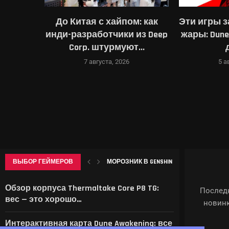
а самом
До Китая с хайпом: как
Эти игры з
сии
инди-разработчики из Deep
жары: Dune:
ймдева
Corp. штурмуют...
7 августа, 2026
5 а
ВЫБОР ГЕЙМЕРОВ
В ID SOFTWARE ЗАЯВИЛИ: ПОСЛЕ УВОЛЬ
НАЗВАНЫ 19 УСТРОЙСТВ SAMSUNG, ДЛЯ К
DOOM ПОЛУЧИЛ ЮБИЛЕЙНОЕ ИЗДАНИЕ:
ТАЙВАНЬСКАЯ NANYA НАМЕРЕНА ЗАРАБО
Обзор корпуса Thermaltake Core P8 TG:
Последн
вес — это хорошо…
новинк
Интерактивная карта Dune Awakening: все