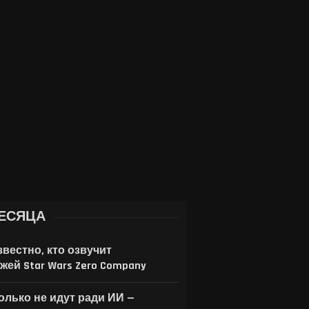
Лучшие современные
10 лучших выживачей
пиксельные игры — 10
гринда — во что поиг
проектов в ретро-стиле
любителям...
(2026)
3 августа, 2026
4 августа, 2026
ЕСЯЦА
звестно, кто озвучит
жей Star Wars Zero Company
только не идут ради ИИ —