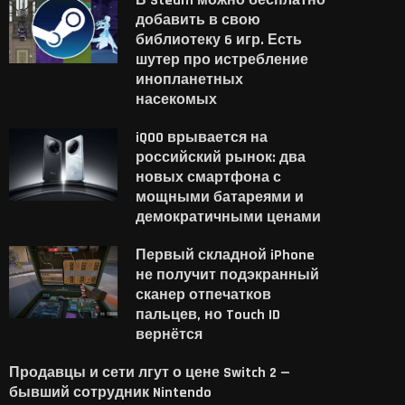
В Steam можно бесплатно
добавить в свою
библиотеку 6 игр. Есть
шутер про истребление
инопланетных
насекомых
iQOO врывается на
российский рынок: два
новых смартфона с
мощными батареями и
демократичными ценами
Первый складной iPhone
не получит подэкранный
сканер отпечатков
пальцев, но Touch ID
вернётся
Продавцы и сети лгут о цене Switch 2 —
бывший сотрудник Nintendo