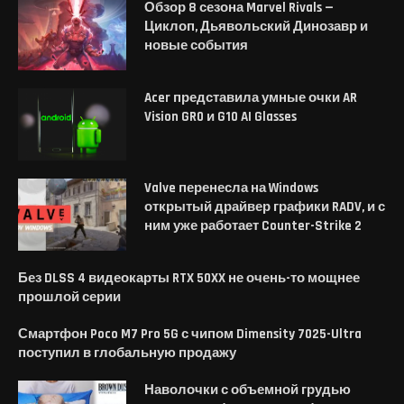
Обзор 8 сезона Marvel Rivals —
Циклоп, Дьявольский Динозавр и
новые события
Acer представила умные очки AR
Vision GR0 и G10 AI Glasses
Valve перенесла на Windows
открытый драйвер графики RADV, и с
ним уже работает Counter-Strike 2
Без DLSS 4 видеокарты RTX 50XX не очень-то мощнее
прошлой серии
Смартфон Poco M7 Pro 5G с чипом Dimensity 7025-Ultra
поступил в глобальную продажу
Наволочки с объемной грудью