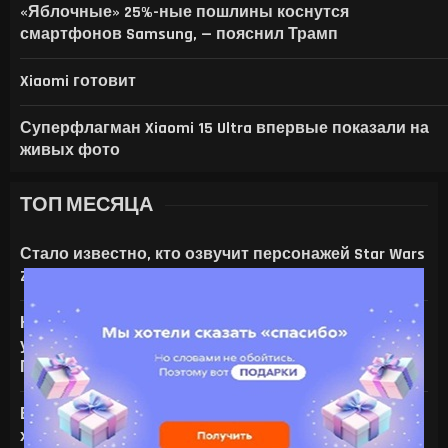
«Яблочные» 25%-ные пошлины коснутся
смартфонов Samsung, — пояснил Трамп
Xiaomi готовит
Суперфлагман Xiaomi 15 Ultra впервые показали на
живых фото
ТОП МЕСЯЦА
Стало известно, кто озвучит персонажей Star Wars
Zero Company
На что только не идут ради ИИ — энтузиаст
установил серверную NVIDIA Tesla V100 в игровой
ПК с RTX 4080
Все амулеты и кольца в Gothic 1 Remake:
характеристики и способы получения