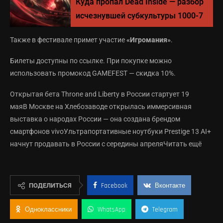
Куда пропал Dead Inside — разбор
исчезнувшей субкультуры 1000-7
Также в фестивале примет участие
«Игромания»
.
Билеты доступны по ссылке. При покупке можно
использовать промокод GAMEFEST — скидка 10%.
Открытая бета Throne and Liberty в России стартует 19
маяВ Москве на Хлебозаводе открылась иммерсивная
выставка о народах России — она создана брендом
смартфонов vivoУльтрапортативные ноутбуки Prestige 13 AI+
начнут продавать в России с середины апреляЧитать ещё
ПОДЕЛИТЬСЯ
Facebook
Вконтакте
Одноклассники
WhatsApp
Telegram