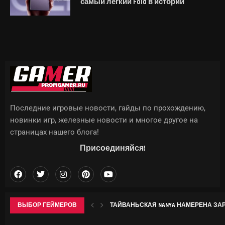
самый легкий Fold в истории
Последние игровые новости, гайды по прохождению,
новинки игр, железные новости и многое другое на
страницах нашего блога!
Присоединяйся!
ВЫБОР ГЕЙМЕРОВ
ТАЙВАНЬСКАЯ NANYA НАМЕРЕНА ЗАРА
ДО КИТАЯ С ХАЙПОМ: КАК ИНДИ-РАЗР
ГДЕ НАЙТИ ВСЕ КРИОКУЛЫ В GENSHIN 
WWE ЗАРЕГИСТРИРОВАЛА «VICE CITY» 