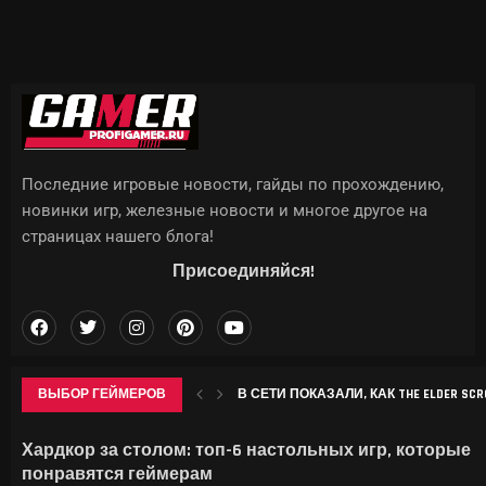
Последние игровые новости, гайды по прохождению,
новинки игр, железные новости и многое другое на
страницах нашего блога!
Присоединяйся!
ВЫБОР ГЕЙМЕРОВ
В СЕТИ ПОКАЗАЛИ, КАК THE ELDER SCROL
APPLE МОЖЕТ ПОДНЯТЬ ЦЕНЫ НА IPHON
CHROME НАЧАЛ ЗАНИМАТЬ ДЕСЯТКИ 
SONY ВЫПУСТИТ В СЕНТЯБРЕ БЕСПР
Хардкор за столом: топ-6 настольных игр, которые
понравятся геймерам