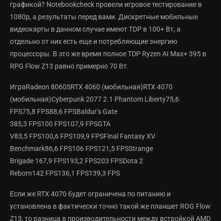
графикой? Notebookcheck провели игровое тестирование в
1080p, а результаты перед вами. Дискретные мобильные
видеокарты в данном случае имеют TDP в 100+ Вт, а
отдельно от них есть еще и потребляющие энергию
процессоры. В это же время полное TDP Ryzen AI Max+ 395 в
RPG Flow Z13 равно примерно 70 Вт.
ИграRadeon 8060SRTX 4060 (мобильная)RTX 4070
(мобильная)Cyberpunk 2077 2.1 Phantom Liberty75,6
FPS75,8 FPS88,6 FPSBaldur’s Gate
385,3 FPS100 FPS107,9 FPSGTA
V83,5 FPS100,6 FPS109,9 FPSFinal Fantasy XV
Benchmark86,6 FPS106 FPS121,5 FPSStrange
Brigade 167,9 FPS193,2 FPS203 FPSDota 2
Reborn142 FPS136,1 FPS139,3 FPS
Если же RTX 4070 будет ограничена по питанию и
установлена в фактически точно такой же планшет ROG Flow
Z13, то разница в производительности между встройкой AMD