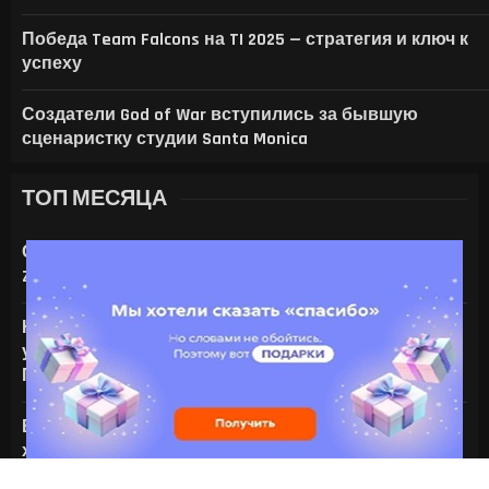
Победа Team Falcons на TI 2025 — стратегия и ключ к
успеху
Создатели God of War вступились за бывшую
сценаристку студии Santa Monica
ТОП МЕСЯЦА
Стало известно, кто озвучит персонажей Star Wars
Zero Company
На что только не идут ради ИИ — энтузиаст
установил серверную NVIDIA Tesla V100 в игровой
ПК с RTX 4080
Все амулеты и кольца в Gothic 1 Remake:
характеристики и способы получения