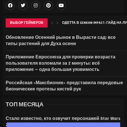
ВЫБОР ГЕЙМЕРОВ
ОДЕТТА В GENSHIN IMPACT: ГАЙД НА 
ROCKSTAR НАЗВАЛА ДАТУ РАСШИРЕННО
APPLE ВПЕРВЫЕ СТОЛКНУЛАСЬ С ОТ
LENOVO ПОКАЗАЛА GOOGLEBOOK 15 И ПО
Обновление Осенний рынок в Вырасти сад: все
типы растений для Духа осени
Приложение Евросоюза для проверки возраста
пользователя взломали за 2 минуты: всё
приложение — одна большая уязвимость
Российская «Максбионик» представила передовые
бионические протезы кистей рук
ТОП МЕСЯЦА
Стало известно, кто озвучит персонажей Star Wars
Zero Company