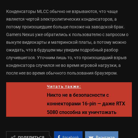
Конденсаторы MLCC обычно не взрываются, что чаще
является чертой электролитических конденсаторов, а
потому произошедшее больше похоже на заводской брак.
Gamers Nexus уже обратились к пользователю с запросом о
выкупе видеокарты и материнской платы, а потому можно
ожидать, что в будущем мы увидим подробный разбор
случившегося. Уточним лишь то, что произошедший взрыв
конденсатора случился не во время игровой нагрузки, а
после нее во время обычного пользования браузером.
Читать также:
Никто не в безопасности с
коннекторами 16-pin — даже RTX
5080 способна их уничтожать
ПОДЕЛИТЬСЯ
Facebook
Вконтакте