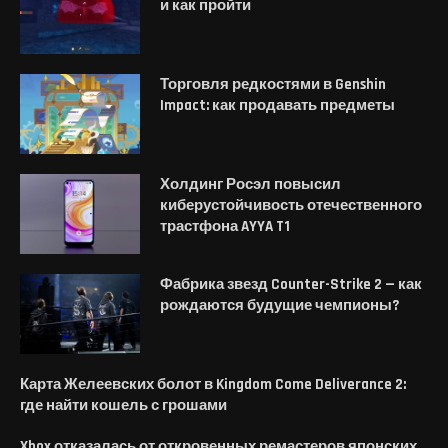
и как пройти
Торговля редкостями в Genshin
Impact: как продавать предметы
Холдинг Росэл повысил
киберустойчивость отечественного
трастфона AYYA T1
Фабрика звезд Counter-Strike 2 — как
рождаются будущие чемпионы?
Карта Желеевских болот в Kingdom Come Deliverance 2:
где найти кошель с грошами
Xbox отказалась от откровенных ремастеров японских