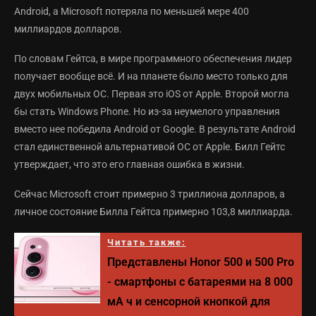
Android, а Microsoft потеряла по меньшей мере 400
миллиардов долларов.
По словам Гейтса, в мире программного обеспечения лидер
получает вообще всё. И на планете было место только для
двух мобильных ОС. Первая это iOS от Apple. Второй могла
бы стать Windows Phone. Но из-за неумелого управления
вместо нее победила Android от Google. В результате Android
стал единственной альтернативой ОС от Apple. Билл Гейтс
утверждает, что это его главная ошибка в жизни.
Сейчас Microsoft стоит примерно 3 триллиона долларов, а
личное состояние Билла Гейтса примерно 103,8 миллиарда.
Читать также:
Представлены Honor 500 и 500 Pro
- смартфоны с батареями на 8 000
мА ч и сенсорной кнопкой для