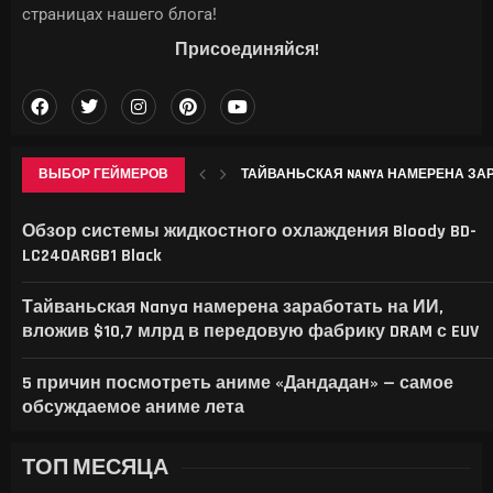
страницах нашего блога!
Присоединяйся!
ВЫБОР ГЕЙМЕРОВ
ТАЙВАНЬСКАЯ NANYA НАМЕРЕНА ЗАРА
ДО КИТАЯ С ХАЙПОМ: КАК ИНДИ-РАЗР
ГДЕ НАЙТИ ВСЕ КРИОКУЛЫ В GENSHIN 
WWE ЗАРЕГИСТРИРОВАЛА «VICE CITY» 
Обзор системы жидкостного охлаждения Bloody BD-
LC240ARGB1 Black
Тайваньская Nanya намерена заработать на ИИ,
вложив $10,7 млрд в передовую фабрику DRAM с EUV
5 причин посмотреть аниме «Дандадан» — самое
обсуждаемое аниме лета
ТОП МЕСЯЦА