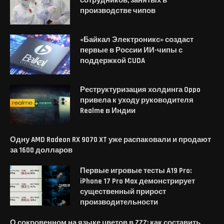
сотрудников, занятых в
производстве чипов
«Байкал Электроникс» создаст
первые в России ИИ-чипы с
поддержкой CUDA
Реструктуризация холдинга Oppo
привела к уходу руководителя
Realme в Индии
Одну AMD Radeon RX 9070 XT уже распаковали и продают
за 1600 долларов
Первые игровые тесты A19 Pro:
iPhone 17 Pro Max демонстрирует
существенный прирост
производительности
О сокровенном на языке цветов в ZZZ: как составить