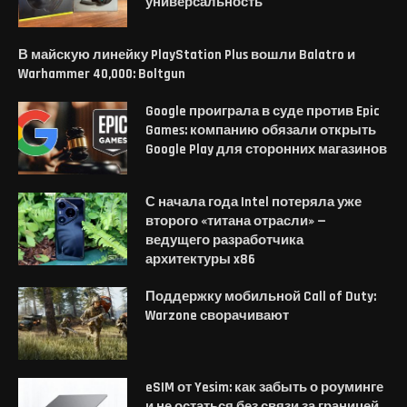
универсальность
В майскую линейку PlayStation Plus вошли Balatro и
Warhammer 40,000: Boltgun
Google проиграла в суде против Epic
Games: компанию обязали открыть
Google Play для сторонних магазинов
С начала года Intel потеряла уже
второго «титана отрасли» —
ведущего разработчика
архитектуры x86
Поддержку мобильной Call of Duty:
Warzone сворачивают
eSIM от Yesim: как забыть о роуминге
и не остаться без связи за границей