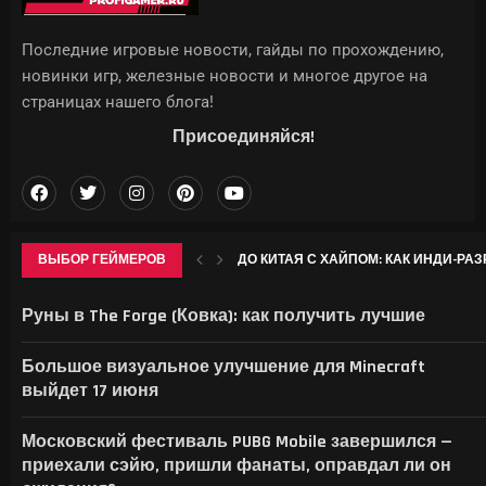
Последние игровые новости, гайды по прохождению,
новинки игр, железные новости и многое другое на
страницах нашего блога!
Присоединяйся!
ВЫБОР ГЕЙМЕРОВ
ДО КИТАЯ С ХАЙПОМ: КАК ИНДИ-РАЗР
ГДЕ НАЙТИ ВСЕ КРИОКУЛЫ В GENSHIN 
WWE ЗАРЕГИСТРИРОВАЛА «VICE CITY» 
ТРЕТЬЯКОВСКАЯ ГАЛЕРЕЯ АНОНСИР
Руны в The Forge (Ковка): как получить лучшие
Большое визуальное улучшение для Minecraft
выйдет 17 июня
Московский фестиваль PUBG Mobile завершился —
приехали сэйю, пришли фанаты, оправдал ли он