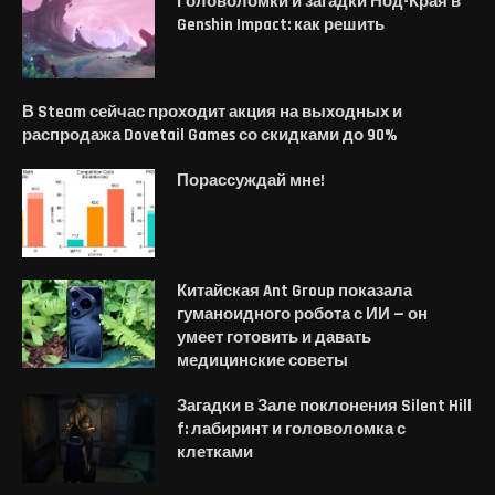
Головоломки и загадки Нод-Края в
Genshin Impact: как решить
В Steam сейчас проходит акция на выходных и
распродажа Dovetail Games со скидками до 90%
Порассуждай мне!
Китайская Ant Group показала
гуманоидного робота с ИИ — он
умеет готовить и давать
медицинские советы
Загадки в Зале поклонения Silent Hill
f: лабиринт и головоломка с
клетками