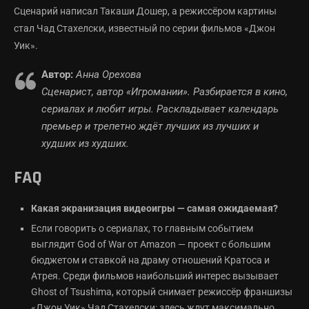
Сценарий написал Такаши Дошер, а режиссёром картины
стал Чад Стахелски, известный по серии фильмов «Джон
Уик».
Автор:
Анна Орехова
Сценарист, автор «Игромании». Разбирается в кино,
сериалах и любит игры. Раскладывает календарь
премьер и трепетно ждёт лучших из лучших и
худших из худших.
FAQ
Какая экранизация видеоигры — самая ожидаемая?
Если говорить о сериалах, то главным событием
выглядит God of War от Amazon — проект с большим
бюджетом и ставкой на драму отношений Кратоса и
Атрея. Среди фильмов наибольший интерес вызывает
Ghost of Tsushima, который снимает режиссёр франшизы
«Джон Уик» Чад Стахелски: здесь ждут максимально