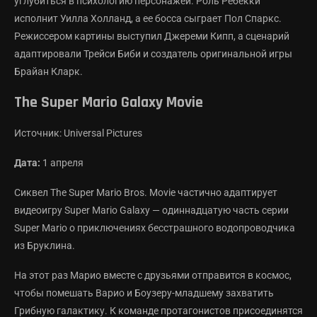
углубиться в психологию персонажей. Роль Ребекки
исполнит Уилла Холланд, а ее босса сыграет Пол Спаркс.
Режиссером картины выступил Джереми Кипп, а сценарий
адаптировали Трейси Биби и создатель оригинальной игры
Брайан Кларк.
The Super Mario Galaxy Movie
Источник: Universal Pictures
Дата:
1 апреля
Сиквел The Super Mario Bros. Movie частично адаптирует
видеоигру Super Mario Galaxy — одиннадцатую часть серии
Super Mario о приключениях бесстрашного водопроводчика
из Бруклина.
На этот раз Марио вместе с друзьями отправится в космос,
чтобы помешать Варио и Боузеру-младшему захватить
Грибную галактику. К команде протагонистов присоединятся