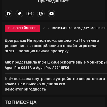
Присоединяйся!
ВЫБОР ГЕЙМЕРОВ
ROCKSTAR НАЗВАЛА ДАТУ РАСШИРЕННО
APPLE ВПЕРВЫЕ СТОЛКНУЛАСЬ С ОТ
LENOVO ПОКАЗАЛА GOOGLEBOOK 15 И ПО
ИИТОГИ ИЮЛЯ 2026 Г.: А ЦЕМЕНТА-Т
Доигрался: Интерпол пожаловался на 14-летнего
россиянина за оскорбления в онлайн-игре Brawl
Stars — полиция начала проверку
AOC представила 610-Гц киберспортивные мониторы
Agon Pro CS24A и Agon Pro AG246FK6
iFixit показала внутреннее устройство сверхтонкого
iPhone Air и высоко оценила его
ремонтопригодность
ТОП МЕСЯЦА