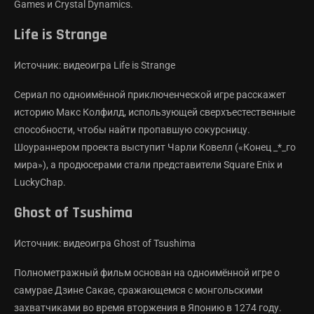
Games и Crystal Dynamics.
Life is Strange
Источник: видеоигра Life is Strange
Сериал по одноимённой приключенческой игре расскажет
историю Макс Колфилд, использующей сверхъестественные
способности, чтобы найти пропавшую сокурсницу.
Шоураннером проекта выступит Чарли Ковелл («Конец _*_го
мира»), а продюсерами стали представители Square Enix и
LuckyChap.
Ghost of Tsushima
Источник: видеоигра Ghost of Tsushima
Полнометражный фильм основан на одноимённой игре о
самурае Дзине Сакае, сражающемся с монгольскими
захватчиками во время вторжения в Японию в 1274 году.