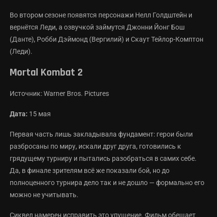
Во втором сезоне появятся персонажи Нелл Голдштейн и
вернётся Леди, а озвучкой займутся Джонни Йонг Бош
(Данте), Робби Дэймонд (Вергилий) и Скаут Тейлор-Комптон
(Леди).
Mortal Kombat 2
Источник: Warner Bros. Pictures
Дата:
15 мая
Первая часть лишь закладывала фундамент: герои были
разбросаны по миру, искали друг друга, готовились к
грядущему турниру и пытались разобраться в самих себе.
Да, в финале зрителям всё же показали бой, но до
полноценного турнира дело так и не дошло — формально его
можно не учитывать.
Сиквел намерен исправить это упущение. Фильм обещает