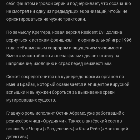
себя фанатом игровой серии и подчёркивает, что осознанно
не смотрел ни одну из предыдущих экранизаций, чтобы не
ориентироваться на чужие трактовки.
По замыслу Креггера, новая версия Resident Evil должна
вернуться к истокам франшизы — к оригинальной игре 1996
года с её камерным хоррором и ощущением уязвимости.
Вместо масштабного экшена фильм сделает ставку на
напряжение, изоляцию и страх перед неизвестным.
Сюжет сосредоточится на курьере донорских органов по
имени Брайан, который оказывается в эпицентре вирусной
вспышки и вынужден бороться за выживание среди
мутировавших существ.
Главную роль исполнит Остин Абрамс, уже работавший с
режиссёром над «Орудиями». Также в актёрский состав
вошли Зак Черри («Разделение») и Кали Рейс («Настоящий
детектив»).