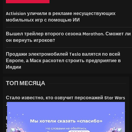
ИНТЕРАКТИВНАЯ КАРТА СНЕЖНОЙ В G
В СЕТИ ПОКАЗАЛИ, КАК THE ELDER SCROL
APPLE МОЖЕТ ПОДНЯТЬ ЦЕНЫ НА IPHON
Activision уличили в рекламе несуществующих
мобильных игр с помощью ИИ
Вышел трейлер второго сезона Marathon. Сможет ли
он вернуть игроков?
Продажи электромобилей Tesla валятся по всей
Европе, а Маск расхотел строить предприятие в
Индии
ТОП МЕСЯЦА
Стало известно, кто озвучит персонажей Star Wars
Zero Company
На что только не идут ради ИИ — энтузиаст
установил серверную NVIDIA Tesla V100 в игровой
ПК с RTX 4080