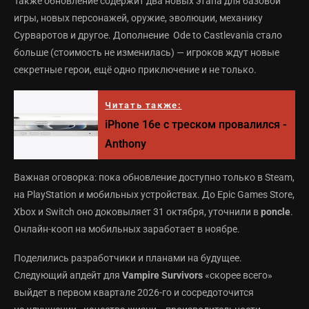
Также обновление содержит два новых этапа для базовой
игры, новых персонажей, оружие, эволюции, механику
Сурваротов и другое. Дополнение Ode to Castlevania стало
больше (стоимость не изменилась) — игроков ждут новые
секретные герои, ещё одно приключение и не только.
Читать также:
iPhone 16e с треском провалился -
Anthony
Важная оговорка: пока обновление доступно только в Steam,
на PlayStation и мобильных устройствах. До Epic Games Store,
Xbox и Switch оно доковыляет 31 октября, уточнили в
poncle
.
Онлайн-кооп на мобильных заработает в ноябре.
Поделились разработчики и планами на будущее.
Следующий апдейт для
Vampire Survivors
«скорее всего»
выйдет в первом квартале 2026-го и сосредоточится