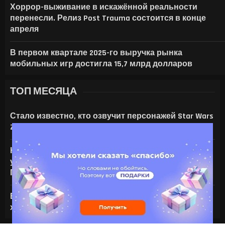
Хоррор-выживание в искажённой реальности
перенесли. Релиз Post Trauma состоится в конце
апреля
В первом квартале 2025-го выручка рынка
мобильных игр достигла 15,7 млрд долларов
ТОП МЕСЯЦА
Стало известно, кто озвучит персонажей Star Wars
Zero Company
На что только не идут ради ИИ — энтузиаст
установил серверную NVIDIA Tesla V100 в игровой
ПК с RTX 4080
Все амулеты и кольца в Gothic 1 Remake:
характеристики и способы получения