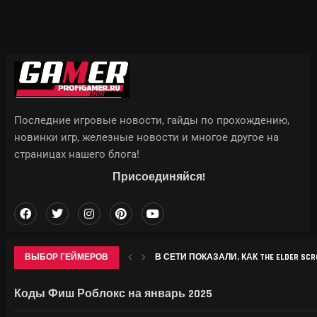
Последние игровые новости, гайды по прохождению,
новинки игр, железные новости и многое другое на
страницах нашего блога!
Присоединяйся!
ВЫБОР ГЕЙМЕРОВ
В СЕТИ ПОКАЗАЛИ, КАК THE ELDER SCROL
APPLE МОЖЕТ ПОДНЯТЬ ЦЕНЫ НА IPHON
CHROME НАЧАЛ ЗАНИМАТЬ ДЕСЯТКИ 
SONY ВЫПУСТИТ В СЕНТЯБРЕ БЕСПР
Коды Фиш Роблокс на январь 2025