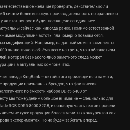
вает естественное желание проверить, действительно ли
AM5-систем более высокую производительность по сравнению
у на этот вопрос и будет посвящено сегодняшнее
 актуальны сейчас как никогда ранее. Помимо естественной
стижимые модулями частоты планомерно повышаются,
тных модификаций. Например, на данный момент комплекты
00 аналогичного объёма всего на треть, что в абсолютном
лей, которая без какого-либо заметного следа может
урации на актуальных компонентах.
ияет звезда KingBank — китайского производителя памяти,
е продукции признанных брендов, что фактически
налогичного по ёмкости набора DDR5-6400 от
аспекту мы тоже уделим большое внимание — специально для
lade RGB DDR5-8000 32GB, и основную часть тестов провели
ть ничем не хуже продукции более именитых конкурентов как
рода экспериментах. Но не будем забегать вперёд.