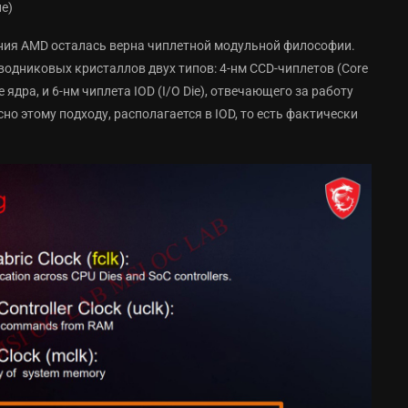
е)
пания AMD осталась верна чиплетной модульной философии.
водниковых кристаллов двух типов: 4-нм CCD-чиплетов (Core
дра, и 6-нм чиплета IOD (I/O Die), отвечающего за работу
но этому подходу, располагается в IOD, то есть фактически