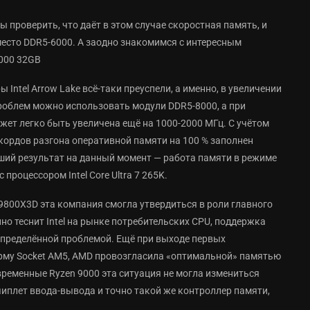
ы проверить, что даёт в этом случае скоростная память, и
есто DDR5-6000. А заодно знакомимся с интересным
8000 32GB
 Intel Arrow Lake всё-таки преуспели, а именно, в увеличении
роблем можно использовать модули DDR5-8000, а при
жет легко быть увеличена ещё на 1000-2000 МГц. С учётом
рекордов разгона оперативной памяти на 100 % заполнен
чший результат на данный момент — работа памяти в режиме
процессором Intel Core Ultra 7 265K.
 9800X3D эта компания смогла утвердиться в роли главного
но теснит Intel на рынке потребительских CPU, поддержка
определённой проблемой. Ещё при выходе первых
орму Socket AM5, AMD провозгласила «оптимальной» памятью
временные Ryzen 9000 эта ситуация не могла измениться
чиплет ввода-вывода и точно такой же контроллер памяти,