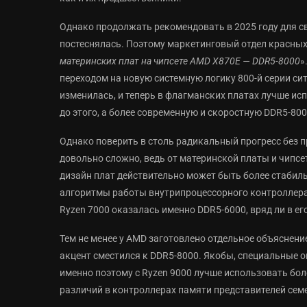
Однако продолжать рекомендовать в 2025 году для с
постеснялась. Поэтому маркетинговый отдел красных
материнских плат на чипсете AMD X870E — DDR5-8000
»
переходом на новую системную логику 800-й серии си
изменилась, и теперь в флагманских платах лучше и
до этого, а более современную и скоростную DDR5-800
Однако поверить в столь радикальный прогресс без 
довольно сложно, ведь от материнской платы и чипсе
дизайн плат действительно может быть более стабиль
алгоритмы работы внутрипроцессорного контроллера
Ryzen 7000 оказалась именно DDR5-6000, вряд ли в его
Тем не менее у AMD заготовлено отдельное объяснени
акцент сместился к DDR5-8000. Якобы, специальные 
именно поэтому с Ryzen 9000 лучше использовать бол
различий в контроллерах памяти представителей семе