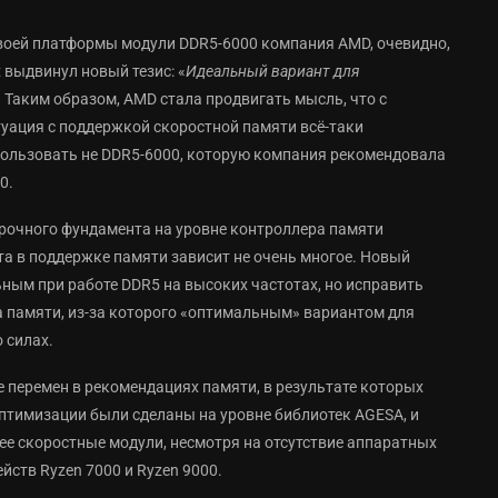
воей платформы модули DDR5-6000 компания AMD, очевидно,
 выдвинул новый тезис: «
Идеальный вариант для
. Таким образом, AMD стала продвигать мысль, что с
туация с поддержкой скоростной памяти всё-таки
спользовать не DDR5-6000, которую компания рекомендовала
0.
прочного фундамента на уровне контроллера памяти
та в поддержке памяти зависит не очень многое. Новый
ным при работе DDR5 на высоких частотах, но исправить
 памяти, из-за которого «оптимальным» вариантом для
 силах.
е перемен в рекомендациях памяти, в результате которых
оптимизации были сделаны на уровне библиотек AGESA, и
ее скоростные модули, несмотря на отсутствие аппаратных
йств Ryzen 7000 и Ryzen 9000.