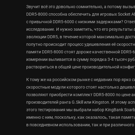
Звучит всё это довольно сомнительно, а потому вызы
DDR5-8000 способна обеспечить для игровых Socket 
с привычной DDR5-6000 с низкими задержками? Ответ
исследование. И нужно заметить, что его результаты
эволюции DDR5, в течение которой максимально до
попутно происходит процесс удешевления её скорос
памяти DDR5-8000 стоят дороже качественной DDR5-60
измерении выливается в сумму порядка 3-4 тысяч руб
раствориться в общей цене производительной конфиг
К тому же на российском рынке с недавних пор ярко с
скоростные модули которого стоят настолько дешевл
позволяют приобрести комплект DDR5-8000 по цене а
производителей ранга G.Skill или Kingston. И этому 
этого тестирования мы выбрали набор KingBank Soarb
именно с ним, поскольку, как оказалось, такая памя
в повседневном использовании, так и при различного 