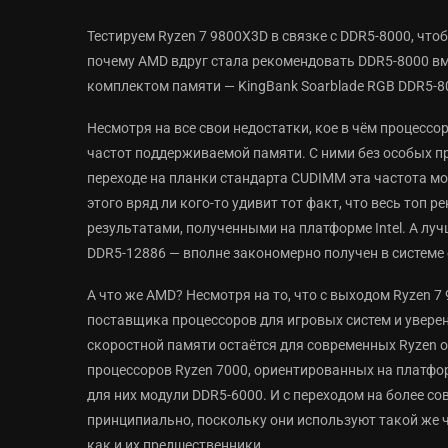
Тестируем Ryzen 7 9800X3D в связке с DDR5-8000, чтоб
почему AMD вдруг стала рекомендовать DDR5-8000 вм
комплектом памяти — KingBank Soarblade RGB DDR5-
Несмотря на все свои недостатки, кое в чём процессоры
частот поддерживаемой памяти. С ними без особых п
переходе на планки стандарта CUDIMM эта частота мо
этого вряд ли кого-то удивит тот факт, что весь топ 
результатами, полученными на платформе Intel. А лу
DDR5-12886 — вполне закономерно получен в системе с 
А что же AMD? Несмотря на то, что с выходом Ryzen 7
поставщика процессоров для игровых систем и уверен
скоростной памяти остаётся для современных Ryzen 
процессоров Ryzen 7000, ориентированных на платф
для них модули DDR5-6000. И с переходом на более со
принципиально, поскольку они используют такой же 
как и их предшественники.