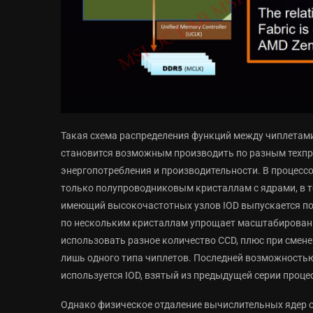
Такая схема распределения функций между чиплетами
становится возможным производить по разным техпр
энергопотребления и производительности. В процесс
только полупроводниковым кристаллам с ядрами, в т
имеющий высокочастотных узлов IOD выпускается по 
по нескольким кристаллам упрощает масштабировани
использовать разное количество CCD, плюс при сме
лишь одного типа чиплетов. Последней возможностью
используется IOD, взятый из предыдущей серии проце
Однако физическое отдаление вычислительных ядер о