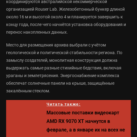
координируются австралийской некоммерческой
организацией Rouser Lab. Железобетонный бункер длиной
около 16 м и высотой около 4 м планируется завершить к
концу года, после чего начнётся установка оборудования и
перенос накопленных данных.
Место для размещения архива выбрали с учётом
геологической и политической стабильности региона. По
замыслу создателей, монолитная конструкция должна
выдержать самые разные стихийные бедствия, включая
ураганы и землетрясения. Энергоснабжение комплекса
обеспечат солнечные панели на крыше, защищённые
закалённым стеклом.
Читать также:
Массовые поставки видеокарт
AMD RX 9070 XT начнутся в
феврале, а в январе их на всех не