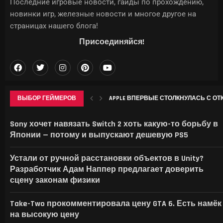
Последние игровые новости, гайды по прохождению,
новинки игр, железные новости и многое другое на
страницах нашего блога!
Присоединяйся!
ВЫБОР ГЕЙМЕРОВ
APPLE ВПЕРВЫЕ СТОЛКНУЛАСЬ С ОТ
LENOVO ПОКАЗАЛА GOOGLEBOOK 15 И ПО
ИИТОГИ ИЮЛЯ 2026 Г.: А ЦЕМЕНТА-Т
ЭТИ ИГРЫ ЗАСТАВЯТ БОЯТЬСЯ ЖАРЫ: D
Sony хочет навязать Switch 2 хоть какую-то борьбу в
Японии — потому и выпускают дешевую PS5
Устали от ручной расстановки объектов в Unity?
Разработчик Адам Наппер предлагает доверить
сцену законам физики
Take-Two прокомментировала цену GTA 6. Есть намёк
на высокую цену