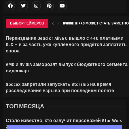
ВЫБОР ГЕЙМЕРОВ
IPHONE 18 PRO МОЖЕТ СТАТЬ ЗАМЕТНО
ИСПАНЦЫ НАУЧИЛИ ОДИН ОБЪЕКТИВ
ОДЕТТА В GENSHIN IMPACT: ГАЙД НА 
ROCKSTAR НАЗВАЛА ДАТУ РАСШИРЕННО
Переиздание Dead or Alive 6 вышло с 440 платными
DLC — и за часть уже купленного придётся заплатить
снова
AMD и NVIDIA заморозят выпуск бюджетного сегмента
видеокарт
SpaceX запретили запускать Starship на время
расследования взрыва при последнем полёте
ТОП МЕСЯЦА
Стало известно, кто озвучит персонажей Star Wars
Zero Company