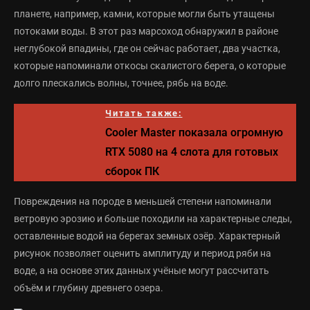
планете, например, камни, которые могли быть утащены
потоками воды. В этот раз марсоход обнаружил в районе
неглубокой впадины, где он сейчас работает, два участка,
которые напоминали откосы скалистого берега, о которые
долго плескались волны, точнее, рябь на воде.
Читать также:
Cooler Master показала огромную
RTX 5080 на 4 слота для готовых
сборок ПК
Повреждения на породе в меньшей степени напоминали
ветровую эрозию и больше походили на характерные следы,
оставленные водой на берегах земных озёр. Характерный
рисунок позволяет оценить амплитуду и период ряби на
воде, а на основе этих данных учёные могут рассчитать
объём и глубину древнего озера.