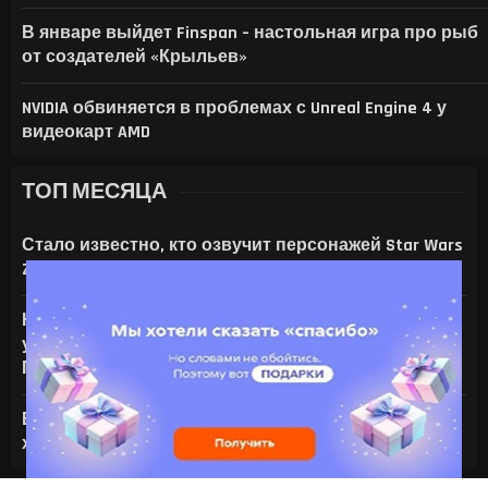
В январе выйдет Finspan – настольная игра про рыб
от создателей «Крыльев»
NVIDIA обвиняется в проблемах с Unreal Engine 4 у
видеокарт AMD
ТОП МЕСЯЦА
Стало известно, кто озвучит персонажей Star Wars
Zero Company
На что только не идут ради ИИ — энтузиаст
установил серверную NVIDIA Tesla V100 в игровой
ПК с RTX 4080
Все амулеты и кольца в Gothic 1 Remake:
характеристики и способы получения