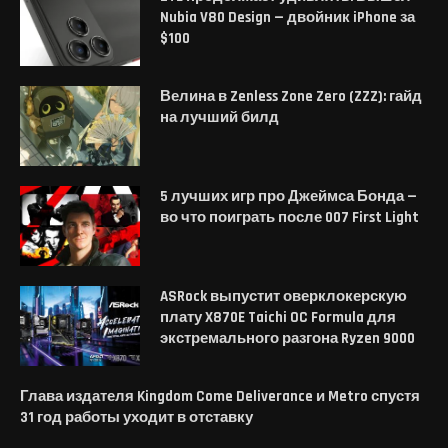
Nubia V80 Design — двойник iPhone за
$100
Велина в Zenless Zone Zero (ZZZ): гайд
на лучший билд
5 лучших игр про Джеймса Бонда —
во что поиграть после 007 First Light
ASRock выпустит оверклокерскую
плату X870E Taichi OC Formula для
экстремального разгона Ryzen 9000
Глава издателя Kingdom Come Deliverance и Metro спустя
31 год работы уходит в отставку