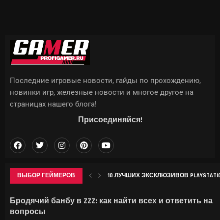
Последние игровые новости, гайды по прохождению,
новинки игр, железные новости и многое другое на
страницах нашего блога!
Присоединяйся!
ВЫБОР ГЕЙМЕРОВ
10 ЛУЧШИХ ЭКСКЛЮЗИВОВ PLAYSTATION
ИНТЕРАКТИВНАЯ КАРТА СНЕЖНОЙ В G
В СЕТИ ПОКАЗАЛИ, КАК THE ELDER SCROL
APPLE МОЖЕТ ПОДНЯТЬ ЦЕНЫ НА IPHON
Бродячий банбу в ZZZ: как найти всех и ответить на
вопросы