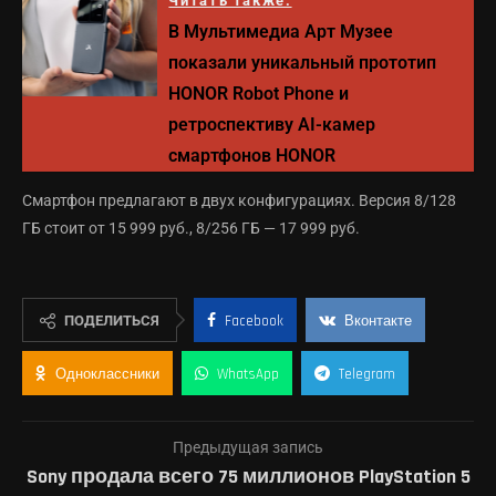
Читать также:
В Мультимедиа Арт Музее
показали уникальный прототип
HONOR Robot Phone и
ретроспективу AI-камер
смартфонов HONOR
Смартфон предлагают в двух конфигурациях. Версия 8/128
ГБ стоит от 15 999 руб., 8/256 ГБ — 17 999 руб.
ПОДЕЛИТЬСЯ
Facebook
Вконтакте
Одноклассники
WhatsApp
Telegram
Предыдущая запись
Sony продала всего 75 миллионов PlayStation 5