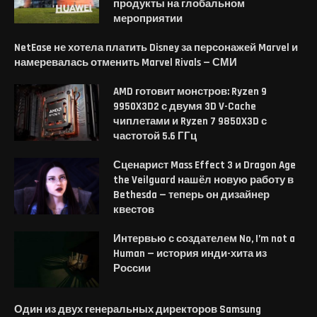
продукты на глобальном
мероприятии
NetEase не хотела платить Disney за персонажей Marvel и
намеревалась отменить Marvel Rivals — СМИ
AMD готовит монстров: Ryzen 9
9950X3D2 с двумя 3D V-Cache
чиплетами и Ryzen 7 9850X3D с
частотой 5.6 ГГц
Сценарист Mass Effect 3 и Dragon Age
the Veilguard нашёл новую работу в
Bethesda — теперь он дизайнер
квестов
Интервью с создателем No, I’m not a
Human — история инди-хита из
России
Один из двух генеральных директоров Samsung