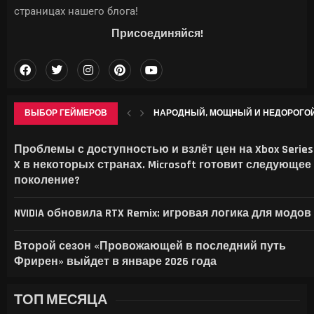
страницах нашего блога!
Присоединяйся!
ВЫБОР ГЕЙМЕРОВ
НАРОДНЫЙ, МОЩНЫЙ И НЕДОРОГОЙ. 
КРИЗИС ВСЕГО МИРА: Б/У RTX 3080 TI 
SONY И TSMC ВЛОЖАТ $6,3 МЛРД В СО
ПРОДОЛЖАЕТСЯ ПРИЁМ ЗАЯВОК НА 
Проблемы с доступностью и взлёт цен на Xbox Series
X в некоторых странах. Microsoft готовит следующее
поколение?
NVIDIA обновила RTX Remix: игровая логика для модов
Второй сезон «Провожающей в последний путь
Фрирен» выйдет в январе 2026 года
ТОП МЕСЯЦА