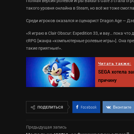
Полная версия ролевой игры Baldur’s Gate 3 стала огр
такого уровня онлайна в Steam, но всё же тоже смог
Среди игроков оказался и сценарист Dragon Age — Дэв
«Я играю в Clair Obscur: Expedition 33, и вау… пока что
cRPG [жанра «компьютерные ролевые игры»]. Она пре
такие приятные!».
Читать также:
SEGA хотела за
причину
ПОДЕЛИТЬСЯ
Facebook
Вконтакте
Предыдущая запись