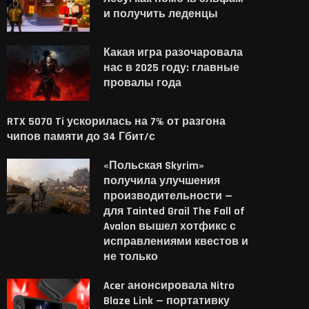
и получить леденцы
Какая игра разочаровала
нас в 2025 году: главные
провалы года
RTX 5070 Ti ускорилась на 7% от разгона
чипов памяти до 34 Гбит/с
«Польская Skyrim»
получила улучшения
производительности —
для Tainted Grail The Fall of
Avalon вышел хотфикс с
исправлениями квестов и
В новом трейлере Aliens:
Японец увидел в спи
не только
reteam Elite 2 представили
желаемого одного
класс «Охотник»
единственного чеха 
Acer анонсировала Nitro
Blaze Link — портативку
перевёл...
4 августа, 2026