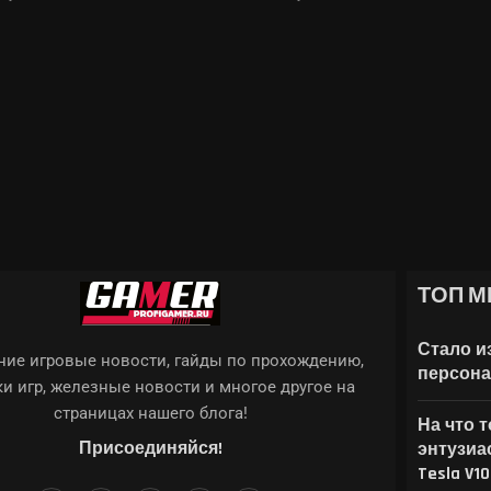
ТОП М
ПРОФЕССИИ...
ТИ И КУПИТЬ
НЕНИЙ AAA-ИГРЫ С...
ОТОРЫХ ANDROID 17...
 EVERCADE ПОКАЗАЛА ЛИМИТИРОВАННУЮ КОНСОЛЬ...
Стало и
ие игровые новости, гайды по прохождению,
персона
и игр, железные новости и многое другое на
страницах нашего блога!
На что 
Присоединяйся!
энтузиа
Tesla V1