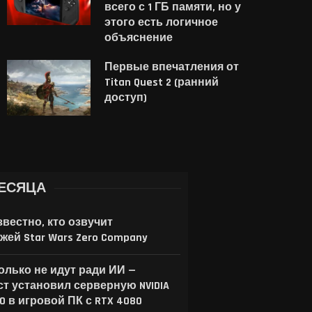
всего с 1 ГБ памяти, но у
4 августа, 2026
этого есть логичное
объяснение
Первые впечатления от
Titan Quest 2 (ранний
доступ)
ЕСЯЦА
звестно, кто озвучит
жей Star Wars Zero Company
только не идут ради ИИ —
ст установил серверную NVIDIA
00 в игровой ПК с RTX 4080