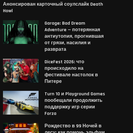
Анонсирован карточный соулслайк Death
Howl
Garage: Bad Dream
Adventure — потерянная
антиутопия, прогнившая
от грязи, насилия и
разврата
DiceFest 2026: что
происходило на
фестивале настолок в
Питере
Turn 10 и Playground Games
пообещали продолжить
поддержку игр серии
Forza
Рождество в 99 Ночей в
лесу: как помочь эльфам