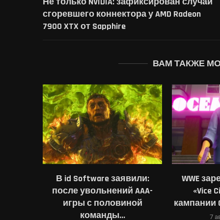
Не только NVIDIA: зафиксирован случай
сгоревшего коннектора у AMD Radeon
7900 XTX от Sapphire
ВАМ ТАКЖЕ М
вили:
WWE зарегистрировала
Rocksta
 AAA-
«Vice City» в разгар
расширенно
ной
кампании Grand Theft Auto...
и пока
7 августа, 2026
6 а