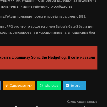
омным хитом. Недавняя Clair Obscur Expedition 33 не достигла
ла привлечь внимание геймерского сообщества.
ид Гейдер похвалил проект и провёл параллель с BG3:
 для JRPG это что-то вроде того, чем Baldur’s Gate 3 была для
красна, отполирована и хорошо написана, а пошаговые бои
крыть франшизу Sonic the Hedgehog. В сети назвали
Одноклассники
WhatsApp
Telegram
Следующая запись