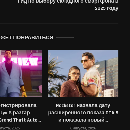
Гид по выбору складного смартфона в
2025 году
ОЖЕТ ПОНРАВИТЬСЯ
r назвала дату
System Shock Remake, Blood
го показа GTA 6
West, Wolfenstein 2: The New
Fi
зала новый...
Colossus...
вгуста, 2026
5 августа, 2026