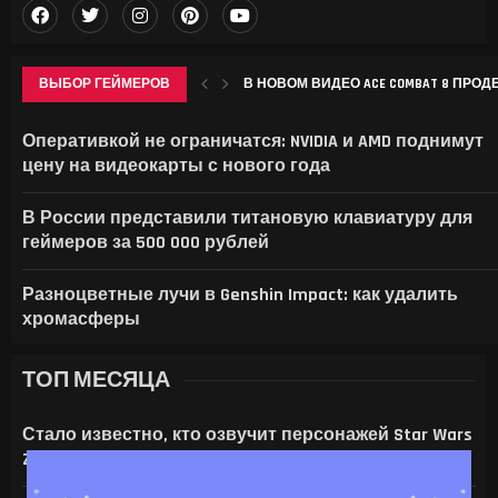
ВЫБОР ГЕЙМЕРОВ
В НОВОМ ВИДЕО ACE COMBAT 8 ПРО
СОЗДАТЕЛИ ЭМУЛЯТОРА ARMSX2 ВЫПУ
НА ТАЙВАНЕ ВЫ НЕ СМОЖЕТЕ КУПИТЬ 
КИТАЙ ОБОШЁЛ США ПО РАСХОДАМ
Оперативкой не ограничатся: NVIDIA и AMD поднимут
цену на видеокарты с нового года
В России представили титановую клавиатуру для
геймеров за 500 000 рублей
Разноцветные лучи в Genshin Impact: как удалить
хромасферы
ТОП МЕСЯЦА
Стало известно, кто озвучит персонажей Star Wars
Zero Company