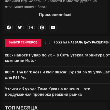
новинки игр, железные новости и многое другое на
страницах нашего блога!
Присоединяйся!
ВЫБОР ГЕЙМЕРОВ
ROCKSTAR НАЗВАЛА ДАТУ РАСШИРЕННО
APPLE ВПЕРВЫЕ СТОЛКНУЛАСЬ С ОТ
LENOVO ПОКАЗАЛА GOOGLEBOOK 15 И ПО
ИИТОГИ ИЮЛЯ 2026 Г.: А ЦЕМЕНТА-Т
Xbox наносит удар по VR — в Сеть утекла гарнитура от
компании Meta*
DOOM: The Dark Ages и Clair Obscur: Expedition 33 улучшат
для PS5 Pro
Утечки об уходе Тима Кука на пенсию — это
продуманная проверка реакции рынка
ТОП МЕСЯЦА