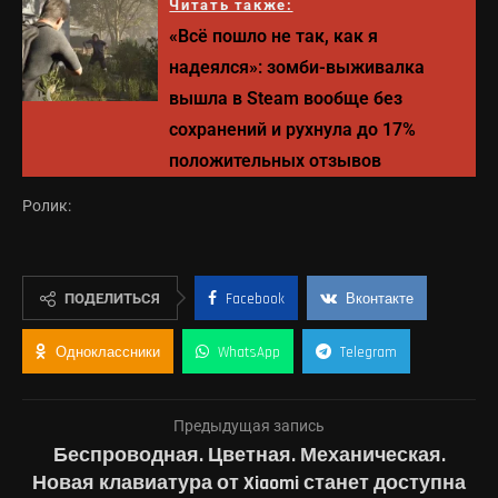
Читать также:
«Всё пошло не так, как я
надеялся»: зомби-выживалка
вышла в Steam вообще без
сохранений и рухнула до 17%
положительных отзывов
Ролик:
ПОДЕЛИТЬСЯ
Facebook
Вконтакте
Одноклассники
WhatsApp
Telegram
Предыдущая запись
Беспроводная. Цветная. Механическая.
Новая клавиатура от Xiaomi станет доступна