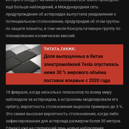
ещё больше наблюдений, и Международная сеть
предупреждения об астероидах выпустила уведомление о
потенциальном столкновении, предупредив об этом группы
по защите планеты, в том числе Консультативную группу по
планированию космических миссий.
Читать также:
Доля выпущенных в Китае
электромобилей Tesla опустилась
ниже 30 % мирового объёма
поставок впервые с 2020 года
18 февраля, когда несколько телескопов по всему миру
наблюдали за астероидом, а астрономы моделировали его
орбиту, вероятность столкновения выросла примерно до 3 %.
Это самая высокая вероятность столкновения, когда-либо
зафиксированная для астероида размером более 30 метров.
Однако уже на следующий день новые наблюдения,