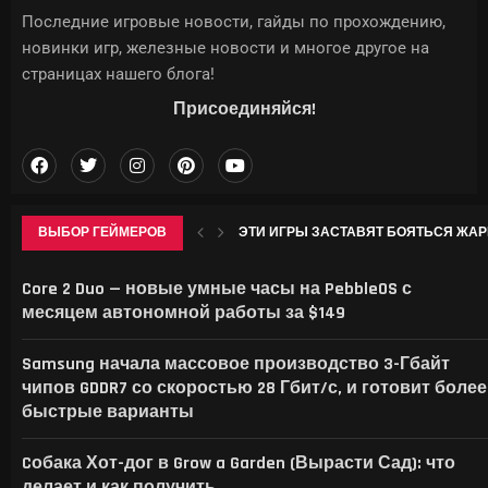
Последние игровые новости, гайды по прохождению,
новинки игр, железные новости и многое другое на
страницах нашего блога!
Присоединяйся!
ВЫБОР ГЕЙМЕРОВ
ЭТИ ИГРЫ ЗАСТАВЯТ БОЯТЬСЯ ЖАРЫ: D
КЛАССЫ В БОЛЬНИЦЕ ДЛЯ ЖИВОТНЫ
SYSTEM SHOCK REMAKE, BLOOD WEST, WOLFE
МАСК НАЦЕЛИЛСЯ НА РЫНОК МОБИЛЬН
Core 2 Duo — новые умные часы на PebbleOS с
месяцем автономной работы за $149
Samsung начала массовое производство 3-Гбайт
чипов GDDR7 со скоростью 28 Гбит/с, и готовит более
быстрые варианты
Cобака Хот-дог в Grow a Garden (Вырасти Сад): что
делает и как получить