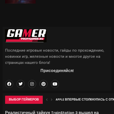
Последние игровые новости, гайды по прохождению,
новинки игр, железные новости и многое другое на
страницах нашего блога!
Присоединяйся!
ВЫБОР ГЕЙМЕРОВ
APPLE ВПЕРВЫЕ СТОЛКНУЛАСЬ С ОТ
LENOVO ПОКАЗАЛА GOOGLEBOOK 15 И ПО
ИИТОГИ ИЮЛЯ 2026 Г.: А ЦЕМЕНТА-Т
ЭТИ ИГРЫ ЗАСТАВЯТ БОЯТЬСЯ ЖАРЫ: D
Реалистичный тайкун TrainStation 3 вышел на