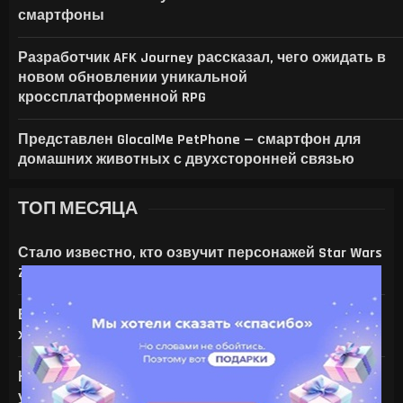
смартфоны
Разработчик AFK Journey рассказал, чего ожидать в
новом обновлении уникальной
кроссплатформенной RPG
Представлен GlocalMe PetPhone — смартфон для
домашних животных с двухсторонней связью
ТОП МЕСЯЦА
Стало известно, кто озвучит персонажей Star Wars
Zero Company
Все амулеты и кольца в Gothic 1 Remake:
характеристики и способы получения
На что только не идут ради ИИ — энтузиаст
установил серверную NVIDIA Tesla V100 в игровой