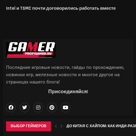
Intel и TSMC почти договорились работать вместе
Последние игровые новости, гайды по прохождению,
новинки игр, железные новости и многое другое на
страницах нашего блога!
Присоединяйся!
ВЫБОР ГЕЙМЕРОВ
ДО КИТАЯ С ХАЙПОМ: КАК ИНДИ-РАЗР
ГДЕ НАЙТИ ВСЕ КРИОКУЛЫ В GENSHIN 
WWE ЗАРЕГИСТРИРОВАЛА «VICE CITY» 
ТРЕТЬЯКОВСКАЯ ГАЛЕРЕЯ АНОНСИР