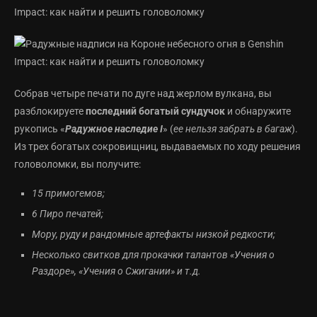
Собрав четыре печати по дуге над жерлом вулкана, вы
разблокируете
последний богатый сундучок
и обнаружите
рукопись «
Радужное наследие I
» (
ее нельзя забрать в багаж
).
Из трех богатых сокровищниц, выдаваемых по ходу решения
головоломки, вы получите:
15 примогемов;
6 Пиро печатей;
Мору, руду и рандомные артефакты низкой редкости;
Несколько свитков для прокачки талантов «Учения о
Раздоре», «Учения о Сжигании» и т.д.