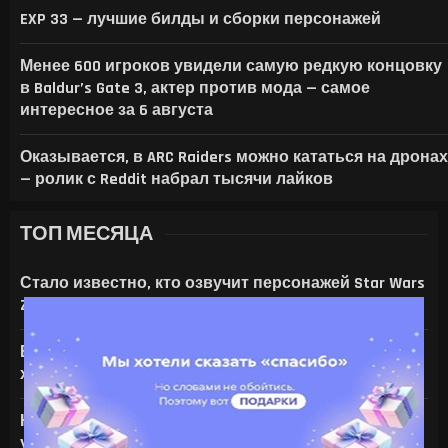
EXP 33 — лучшие билды и сборки персонажей
Менее 600 игроков увидели самую редкую концовку
в Baldur’s Gate 3, актер против мода — самое
интересное за 6 августа
Оказывается, в ARC Raiders можно кататься на дронах
— ролик с Reddit набрал тысячи лайков
ТОП МЕСЯЦА
Стало известно, кто озвучит персонажей Star Wars
Zero Company
Все амулеты и кольца в Gothic 1 Remake:
характеристики и способы получения
На что только не идут ради ИИ — энтузиаст
установил серверную NVIDIA Tesla V100 в игровой