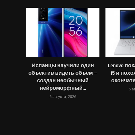
т стать
Испанцы научили один
Lenovo пок
е и
объектив видеть объём —
15 и похо
...
создан необычный
окончате
нейроморфный...
6 а
6 августа, 2026