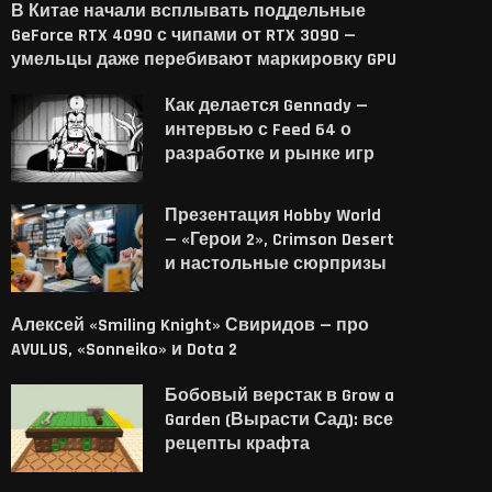
В Китае начали всплывать поддельные
GeForce RTX 4090 с чипами от RTX 3090 —
умельцы даже перебивают маркировку GPU
Как делается Gennady —
интервью с Feed 64 о
разработке и рынке игр
Презентация Hobby World
— «Герои 2», Crimson Desert
и настольные сюрпризы
Алексей «Smiling Knight» Свиридов — про
AVULUS, «Sonneiko» и Dota 2
Бобовый верстак в Grow a
Garden (Вырасти Сад): все
рецепты крафта