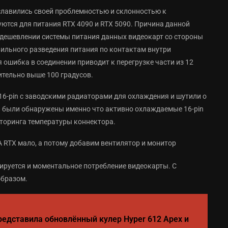
славились своей проблемностью и склонностью к
уются для питания RTX 4090 и RTX 5090. Причина данной
удешевлении системы питания данных видеокарт со стороны
вильного разведения питания по контактам внутри
ошибка в соединении приводит к перегрузке части из 12
ительно выше 100 градусов.
16-pin с заводскими радиаторами для охлаждения и шутили о
ти были обнаружены именно что активно охлаждаемые 16-pin
торинга температуры коннектора.
рируется и моментальное потребление видеокарты. С
образом.
представила обновлённый кулер Hyper 612 Apex и