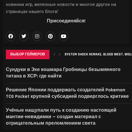
новинки игр, железные новости и многое другое на
страницах нашего блога!
Присоединяйся!
ВЫБОР ГЕЙМЕРОВ
SYSTEM SHOCK REMAKE, BLOOD WEST, WOLFE
МАСК НАЦЕЛИЛСЯ НА РЫНОК МОБИЛЬН
АВТОРЫ FIFA WORLD CUP ОСТАЛИСЬ БЕ
OPENMOUSE ПОЗВОЛИТ ИЗБАВИТЬСЯ 
Сундуки в Эхе кошмара Гробницы безымянного
титана в ХСР: где найти
Решение Японии поддержать создателей Pokemon
TCG Pocket крупной субсидией подверглось критике
Учёные нащупали путь к созданию настоящей
мантии-невидимки — создан материал с
отрицательным преломлением света