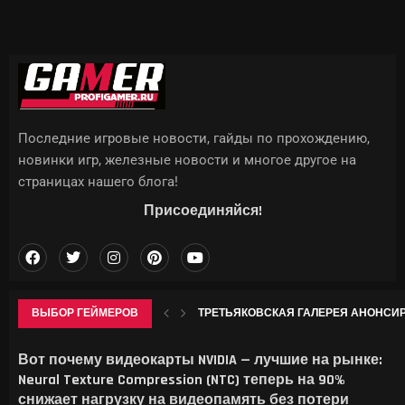
Последние игровые новости, гайды по прохождению,
новинки игр, железные новости и многое другое на
страницах нашего блога!
Присоединяйся!
ВЫБОР ГЕЙМЕРОВ
ТРЕТЬЯКОВСКАЯ ГАЛЕРЕЯ АНОНСИР
IPHONE 18 PRO МОЖЕТ СТАТЬ ЗАМЕТНО
ИСПАНЦЫ НАУЧИЛИ ОДИН ОБЪЕКТИВ
ОДЕТТА В GENSHIN IMPACT: ГАЙД НА 
Вот почему видеокарты NVIDIA — лучшие на рынке:
Neural Texture Compression (NTC) теперь на 90%
снижает нагрузку на видеопамять без потери