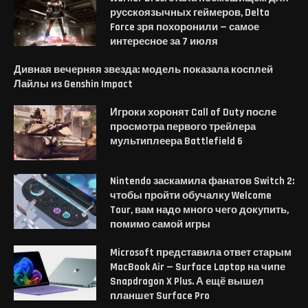
русскоязычных геймеров, Delta
Force зря похоронили — самое
интересное за 7 июля
Дивная вечерняя звезда: модель показала косплей
Лайлы из Genshin Impact
Игроки хоронят Call of Duty после
просмотра первого трейлера
мультиплеера Battlefield 6
Nintendo заскамила фанатов Switch 2:
чтобы пройти обучалку Welcome
Tour, вам надо много чего докупить,
помимо самой игры
Microsoft представила ответ старым
MacBook Air — Surface Laptop на чипе
Snapdragon X Plus. А ещё вышел
планшет Surface Pro