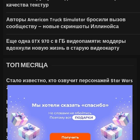
качества текстур
Авторы American Truck Simulator бросили вызов
сообществу — новые скриншоты Иллинойса
Еще одна GTX 970 с 8 ГБ видеопамяти: моддеры
вдохнули новую жизнь в старую видеокарту
ТОП МЕСЯЦА
Стало известно, кто озвучит персонажей Star Wars
Zero Company
На что только не идут ради ИИ — энтузиаст
установил серверную NVIDIA Tesla V100 в игровой
ПК с RTX 4080
Все амулеты и кольца в Gothic 1 Remake:
характеристики и способы получения