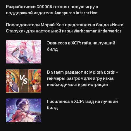
Разработчики COCOON готовят новую игру с
поддержкой издателя Annapurna Interactive
Последователи Морай-Хег: представлена банда «Ножи
Старухи» для настольной игры Warhammer Underworlds
Эванесса в ХСР: гайд на лучший
билд
В Steam раздают Holy Clash Cards —
геймеры разгромили игру из-за
необходимости регистрации
Гисиленса в ХСР: гайд на лучший
билд