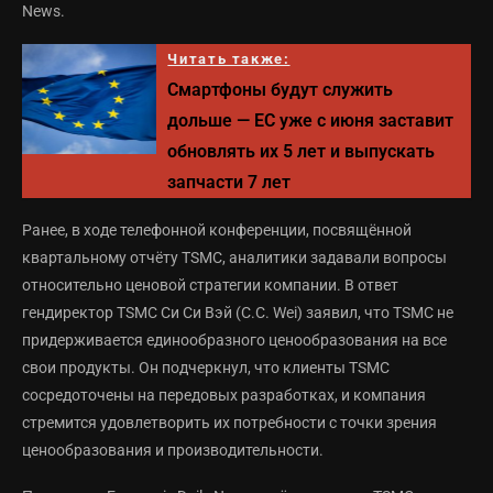
News.
Читать также:
Смартфоны будут служить
дольше — ЕС уже с июня заставит
обновлять их 5 лет и выпускать
запчасти 7 лет
Ранее, в ходе телефонной конференции, посвящённой
квартальному отчёту TSMC, аналитики задавали вопросы
относительно ценовой стратегии компании. В ответ
гендиректор TSMC Си Си Вэй (C.C. Wei) заявил, что TSMC не
придерживается единообразного ценообразования на все
свои продукты. Он подчеркнул, что клиенты TSMC
сосредоточены на передовых разработках, и компания
стремится удовлетворить их потребности с точки зрения
ценообразования и производительности.