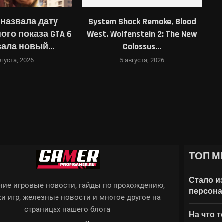
r назвала дату
System Shock Remake, Blood
го показа GTA 6
West, Wolfenstein 2: The New
Fi
зала новый...
Colossus...
вгуста, 2026
5 августа, 2026
ТОП М
ТИ И КУПИТЬ
НЕНИЙ AAA-ИГРЫ С...
ОТОРЫХ ANDROID 17...
 EVERCADE ПОКАЗАЛА ЛИМИТИРОВАННУЮ КОНСОЛЬ...
ТАТЬ НА ИИ, ВЛОЖИВ $10,7...
Стало и
ие игровые новости, гайды по прохождению,
персона
и игр, железные новости и многое другое на
страницах нашего блога!
На что 