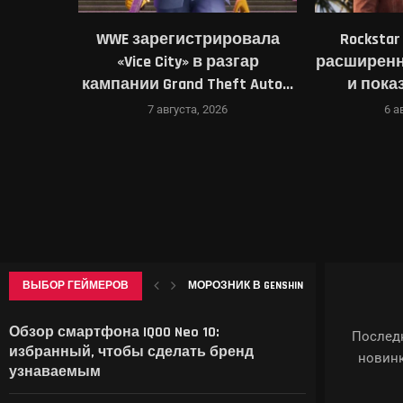
вили:
WWE зарегистрировала
Rocksta
 AAA-
«Vice City» в разгар
расширенно
ной
кампании Grand Theft Auto...
и пока
7 августа, 2026
6 а
МОРОЗНИК В GENSHIN IMPACT: ГДЕ НАЙ
ВЫБОР ГЕЙМЕРОВ
В ID SOFTWARE ЗАЯВИЛИ: ПОСЛЕ УВОЛЬ
НАЗВАНЫ 19 УСТРОЙСТВ SAMSUNG, ДЛЯ К
DOOM ПОЛУЧИЛ ЮБИЛЕЙНОЕ ИЗДАНИЕ:
ТАЙВАНЬСКАЯ NANYA НАМЕРЕНА ЗАРАБО
Обзор смартфона IQOO Neo 10:
Последн
избранный, чтобы сделать бренд
новинк
узнаваемым