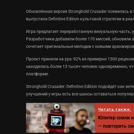
Обновлённая версия Stronghold Crusader появилась в S
выпустила Definitive Edition культовой стратегии в р
Игра предлагает переработанную визуальную часть, 
Разработчики добавили более 170 миссий, обновили 
сочетает оригинальные мелодии с новыми аранжиро
Проект приняли на ура: 92% из примерно 1300 реценз
находились более 13 тысяч человек одновременно, чт
платформе.
Stronghold Crusader: Definitive Edition подойдёт как в
улучшений у игры есть все шансы оставаться популяр
Читать также:
Юпитер сняли н
— повторить см