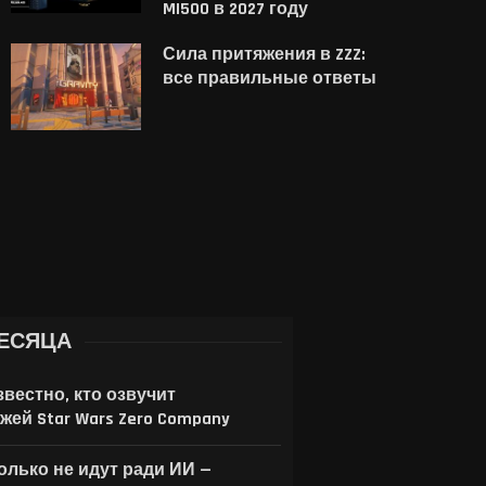
MI500 в 2027 году
В новом трейлере Aliens:
Японец увидел в спи
Сила притяжения в ZZZ:
reteam Elite 2 представили
желаемого одного
все правильные ответы
класс «Охотник»
единственного чеха 
перевёл...
4 августа, 2026
4 августа, 2026
ЕСЯЦА
звестно, кто озвучит
жей Star Wars Zero Company
только не идут ради ИИ —