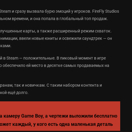
team и сразу вызвала бурю эмоций у игроков. FireFly Studios
еальном времени, и она попала в глобальный топ продаж.
улучшенные карты, а также расширенный режим схваток.
анимации, ввели новые юниты и освежили саундтрек — он
вками.
ий в Steam — положительные. В пиковый момент в игре
о обеспечило ей место в десятке самых продаваемых на
етеранам, так и новичкам. С таким набором контента и
ной ещё долго.
а камеру Game Boy, а чертежи выложили бесплатно
ожет каждый, у кого есть одна маленькая деталь