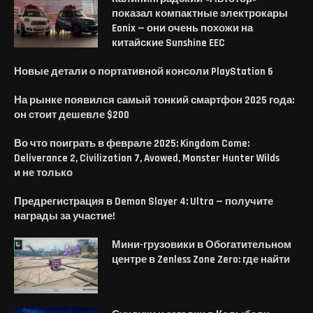
показал компактные электрокары
Eonix — они очень похожи на
китайские Sunshine EEC
Новые детали о портативной консоли PlayStation 6
На рынке появился самый тонкий смартфон 2025 года:
он стоит дешевле $200
Во что поиграть в феврале 2025: Kingdom Come:
Deliverance 2, Civilization 7, Avowed, Monster Hunter Wilds
и не только
Предрегистрация в Demon Slayer 4: Ultra — получите
награды за участие!
Мини-грузовики в Обогатительном
центре в Zenless Zone Zero: где найти