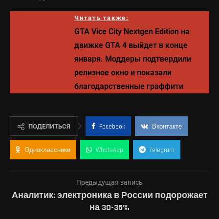
Читать также:
GTA Vice City Nextgen Edition на
движке GTA 4 выйдет в конце
января. Моддеры подтвердили
релизное окно и показали
благодарственные граффити
ПОДЕЛИТЬСЯ
Facebook
Вконтакте
Одноклассники
WhatsApp
Telegram
Предыдущая запись
Аналитик: электроника в России подорожает
на 30-35%