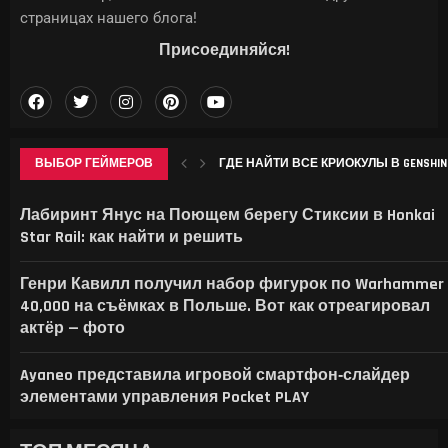
страницах нашего блога!
Присоединяйся!
ВЫБОР ГЕЙМЕРОВ
ГДЕ НАЙТИ ВСЕ КРИОКУЛЫ В GENSHIN 
WWE ЗАРЕГИСТРИРОВАЛА «VICE CITY» 
ТРЕТЬЯКОВСКАЯ ГАЛЕРЕЯ АНОНСИР
IPHONE 18 PRO МОЖЕТ СТАТЬ ЗАМЕТНО
Лабиринт Янус на Поющем берегу Стиксии в Honkai
Star Rail: как найти и решить
Генри Кавилл получил набор фигурок по Warhammer
40,000 на съёмках в Польше. Вот как отреагировал
актёр — фото
Ayaneo представила игровой смартфон‑слайдер
элементами управления Pocket PLAY