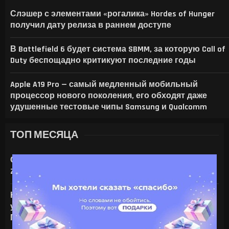
В ID SOFTWARE ЗАЯВИЛИ: ПОСЛЕ УВО
НАЗВАНЫ 19 УСТРОЙСТВ SAMSUNG, ДЛЯ
DOOM ПОЛУЧИЛ ЮБИЛЕЙНОЕ ИЗДАНИЕ
Слэшер с элементами «рогалика» Hordes of Hunger
получил дату релиза в раннем доступе
В Battlefield 6 будет система SBMM, за которую Call of
Duty беспощадно критикуют последние годы
Apple A19 Pro — самый медленный мобильный
процессор нового поколения, его обходят даже
удушенные тестовые чипы Samsung и Qualcomm
ТОП МЕСЯЦА
Стало известно, кто озвучит персонажей Star Wars
Zero Company
На что только не идут ради ИИ — энтузиаст
установил серверную NVIDIA Tesla V100 в игровой
ПК с RTX 4080