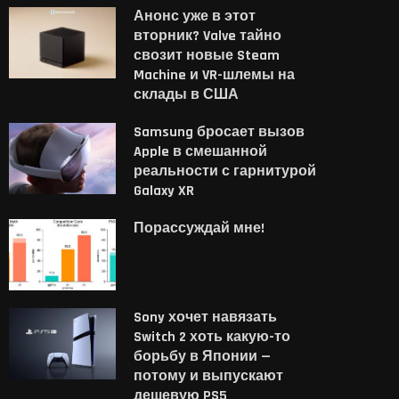
Анонс уже в этот
вторник? Valve тайно
свозит новые Steam
Machine и VR-шлемы на
склады в США
Samsung бросает вызов
Apple в смешанной
реальности с гарнитурой
Galaxy XR
Порассуждай мне!
Sony хочет навязать
Switch 2 хоть какую-то
борьбу в Японии —
потому и выпускают
ple впервые столкнулась
Маск нацелился на р
дешевую PS5