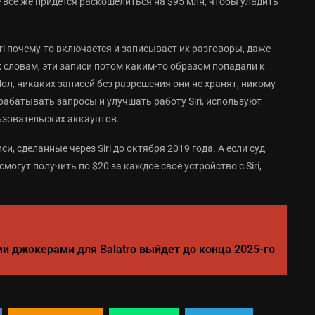
 всё же придётся раскошелиться на $95 млн, чтобы уладить
iri почему-то включается и записывает их разговоры, даже
х словам, эти записи потом каким-то образом попадали к
Мол, никаких записей без разрешения они не хранят, никому
брабатывать запросы и улучшать работу Siri, используют
ьзовательских аккаунтов.
и, сделанные через Siri до октября 2019 года. А если суд
огут получить по $20 за каждое своё устройство с Siri,
и джокерами для Balatro выйдет до конца 2025-го