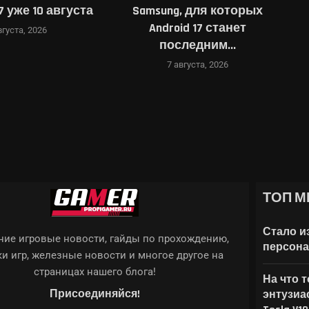
, для которых
анонсировала выставку
id 17 станет
«Вокруг пейзажа» с
ледним...
работами победителей
HUAWEI...
вгуста, 2026
7 августа, 2026
ТОП М
ACT: КАК ПОЛУЧИТЬ...
МОНСТРИРОВАЛИ РАЗНЫЕ...
ТИЛИ ARMSX3 ДЛЯ ЗАПУСКА ИГР...
X 5090...
НА НАУЧНЫЕ ИССЛЕДОВАНИЯ
Стало и
ие игровые новости, гайды по прохождению,
персона
и игр, железные новости и многое другое на
страницах нашего блога!
На что 