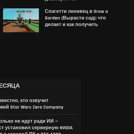
с отказом: китайский
мобильной связи: Star
Спагетти ленивец в Grow a
производитель памяти
хотят использоват
Garden (Вырасти сад): что
больше не...
вместо...
делает и как получить
6 августа, 2026
5 августа, 2026
ЕСЯЦА
звестно, кто озвучит
жей Star Wars Zero Company
только не идут ради ИИ —