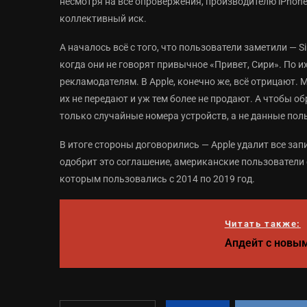
несмотря на все опровержения, производителю iPhone
коллективный иск.
А началось всё с того, что пользователи заметили — S
когда они не говорят привычное «Привет, Сири». По и
рекламодателям. В Apple, конечно же, всё отрицают. 
их не передают и уж тем более не продают. А чтобы о
только случайные номера устройств, а не данные пол
В итоге стороны договорились — Apple удалит все запис
одобрит это соглашение, американские пользователи см
которым пользовались с 2014 по 2019 год.
Читать также:
Апдейт с новым