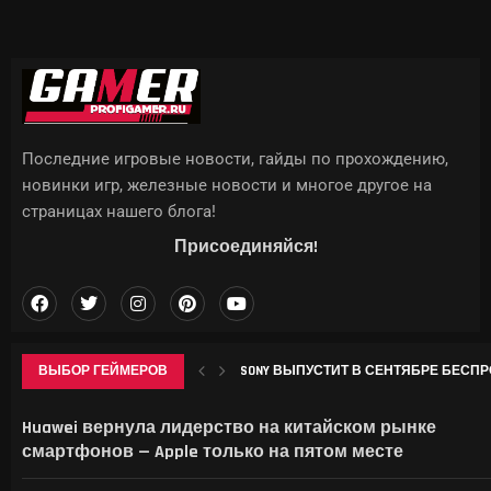
Последние игровые новости, гайды по прохождению,
новинки игр, железные новости и многое другое на
страницах нашего блога!
Присоединяйся!
ВЫБОР ГЕЙМЕРОВ
SONY ВЫПУСТИТ В СЕНТЯБРЕ БЕСПР
КТО ДЕЛАЕТ ИГРЫ НА САМОМ ДЕЛЕ —
МОРОЗНИК В GENSHIN IMPACT: ГДЕ НА
В ID SOFTWARE ЗАЯВИЛИ: ПОСЛЕ УВО
Huawei вернула лидерство на китайском рынке
смартфонов — Apple только на пятом месте