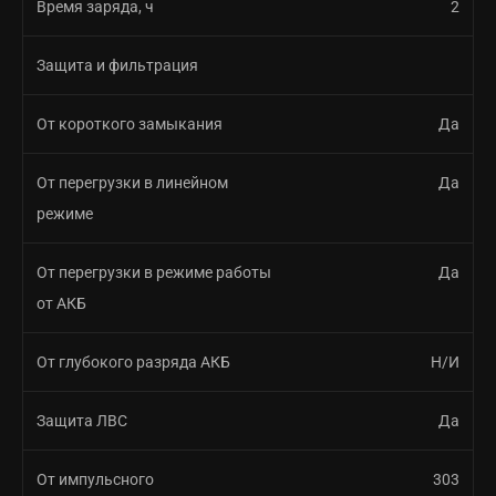
Время заряда, ч
2
Защита и фильтрация
От короткого замыкания
Да
От перегрузки в линейном
Да
режиме
От перегрузки в режиме работы
Да
от АКБ
От глубокого разряда АКБ
Н/И
Защита ЛВС
Да
От импульсного
303