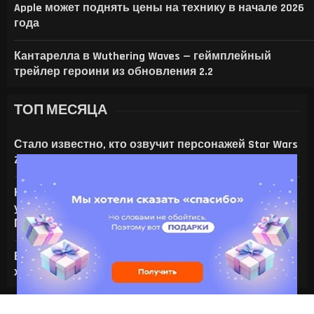
Apple может поднять цены на технику в начале 2026
года
Кантарелла в Wuthering Waves — геймплейный
трейлер героини из обновления 2.2
ТОП МЕСЯЦА
Стало известно, кто озвучит персонажей Star Wars
Zero Company
На что только не идут ради ИИ — энтузиаст
установил серверную NVIDIA Tesla V100 в игровой
ПК с RTX 4080
Все амулеты и кольца в Gothic 1 Remake:
характеристики и способы получения